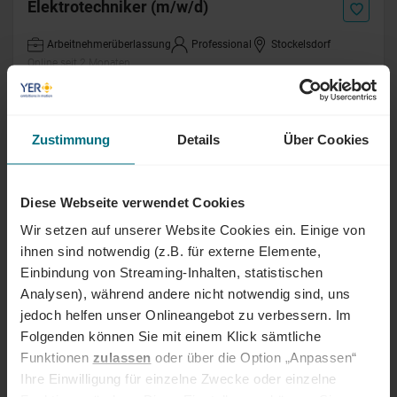
Elektrotechniker (m/w/d)
Arbeitnehmerüberlassung
Professional
Stockelsdorf
Online seit 2 Monaten
Elektrotechniker (m/w/d)
Zustimmung
Details
Über Cookies
Arbeitnehmerüberlassung
Professional
Lehrte
Online seit 2 Monaten
Diese Webseite verwendet Cookies
Wir setzen auf unserer Website Cookies ein. Einige von
Globaler Strukturberechner Offshore-
ihnen sind notwendig (z.B. für externe Elemente,
Umspannplattformen (m/w/d)
Einbindung von Streaming-Inhalten, statistischen
Analysen), während andere nicht notwendig sind, uns
Arbeitnehmerüberlassung
Senior
Rostock
Online seit 2 Monaten
jedoch helfen unser Onlineangebot zu verbessern. Im
Folgenden können Sie mit einem Klick sämtliche
Funktionen
zulassen
oder über die Option „Anpassen“
3D-Koordinator Offshore-Technik (m/w/d)
Ihre Einwilligung für einzelne Zwecke oder einzelne