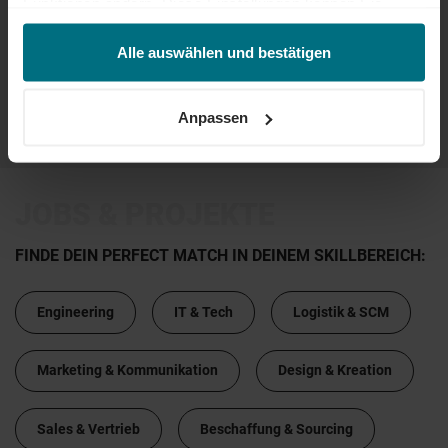
Funktionen ändern. Diese Einstellungen können Sie
Arbeitnehmerüberlassung
Senior
Rostock
jederzeit über unseren
Cookie-Hinweis
aufrufen
Online seit 2 Monaten
und/oder nachträglich jederzeit anpassen. Weitere
Alle auswählen und bestätigen
Informationen erhalten Sie über unseren
Cookie-Hinweis
sowie unsere
Datenschutzerklärung
.
Anpassen
...
...
21
22
23
24
25
JOBS & PROJEKTE
FINDE DEIN PERFECT MATCH IN DEINEM SKILLBEREICH:
Engineering
IT & Tech
Logistik & SCM
Marketing & Kommunikation
Design & Kreation
Sales & Vertrieb
Beschaffung & Sourcing