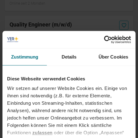
Online seit 2 Monaten
Quality Engineer (m/w/d)
Arbeitnehmerüberlassung
Professional
Altenstadt, Bayern
Online seit 2 Monaten
Zustimmung
Details
Über Cookies
Exportverantwortlicher (m/w/d)
Diese Webseite verwendet Cookies
Festanstellung
Senior
Bremen
Online seit 2 Monaten
Wir setzen auf unserer Website Cookies ein. Einige von
ihnen sind notwendig (z.B. für externe Elemente,
Einbindung von Streaming-Inhalten, statistischen
Operativer Einkäufer (m/w/d)
Analysen), während andere nicht notwendig sind, uns
jedoch helfen unser Onlineangebot zu verbessern. Im
Arbeitnehmerüberlassung
Professional
Chemnitz
Folgenden können Sie mit einem Klick sämtliche
Online seit 2 Monaten
Funktionen
zulassen
oder über die Option „Anpassen“