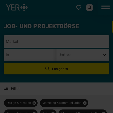
Typ auswählen
JOB- UND PROJEKTBÖRSE
Initia
Los geht's
Filter
Design & Kreation
Marketing & Kommunikation