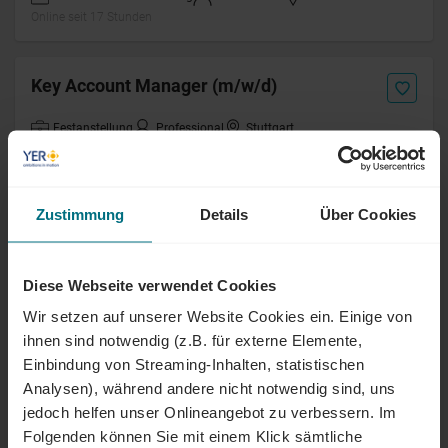
Online seit 17 Stunden
Key Account Manager (m/w/d)
Festanstellung
Professional
Stuttgart
Online seit 1 Tag
Zustimmung
Details
Über Cookies
Filialleitung Autovermietung (m/w/d)
SIXT
Festanstellung
Lead / Management
München
Diese Webseite verwendet Cookies
Online seit 2 Tagen
Wir setzen auf unserer Website Cookies ein. Einige von
ihnen sind notwendig (z.B. für externe Elemente,
Einbindung von Streaming-Inhalten, statistischen
Filialleitung Autovermietung (m/w/d)
SIXT
Analysen), während andere nicht notwendig sind, uns
jedoch helfen unser Onlineangebot zu verbessern. Im
Festanstellung
Lead / Management
Lüneburg
Folgenden können Sie mit einem Klick sämtliche