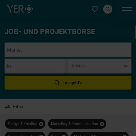
Typ auswählen
JOB- UND PROJEKTBÖRSE
Init
Los geht's
Filter
Design & Kreation
Marketing & Kommunikation