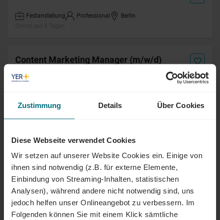
Festanstellung
Professional
Berlin
Online seit 6 Tagen
Content Marketing Manager (m/w/d)
Arbeitnehmerüberlassung
Junior
Karlsruhe
Online seit 6 Tagen
Zustimmung
Details
Über Cookies
Manager (m/w/d) Content Marketing
Diese Webseite verwendet Cookies
Arbeitnehmerüberlassung
Professional
Karlsruhe
Wir setzen auf unserer Website Cookies ein. Einige von
Online seit 6 Tagen
ihnen sind notwendig (z.B. für externe Elemente,
Einbindung von Streaming-Inhalten, statistischen
Senior Consultant (m/w/d)
Analysen), während andere nicht notwendig sind, uns
Vertriebsstrategie & Pricing
jedoch helfen unser Onlineangebot zu verbessern. Im
Folgenden können Sie mit einem Klick sämtliche
Freelance
Senior
Sachsen