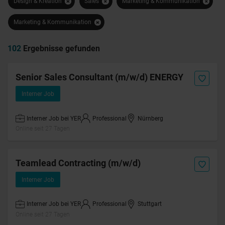
Design & Kreation
Sales
Marketing & Kommunikation
Marketing & Kommunikation
102
Ergebnisse gefunden
Senior Sales Consultant (m/w/d) ENERGY
Interner Job
Interner Job bei YER
Professional
Nürnberg
Online seit 27 Tagen
Teamlead Contracting (m/w/d)
Interner Job
Interner Job bei YER
Professional
Stuttgart
Online seit 27 Tagen