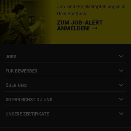
Job- und Projektempfehlungen in
Dein Postfach
ZUM JOB-ALERT
ANMELDEN!
JOBS
Job- & Projektbörse
FÜR BEWERBER
Initiativbewerbung
Job Alert Anmeldung
Karriere-Newsletter
Interne Jobs
ÜBER UNS
Freelance Vermittlung
Interne Karriere
Mitarbeiter:innen Login
SO ERREICHST DU UNS
Unsere Standorte
YER Fakten
info@yer.de
Presse
UNSERE ZERTIFIKATE
+49 (0)89 540210-0
Philipp Riedel als Speaker
München
|
Stuttgart
Hamburg
|
Köln
Eventlocation DECK7
Bochum
|
Mannheim