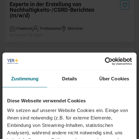
Experte in der Erstellung von
Nachhaltigkeits-/CSRD-Berichten
(m/w/d)
Freelance
Professional
München
Online seit 28 Tagen
Senior Performance Marketing Manager
(m/w/d) Remote
Festanstellung
Professional
Stuttgart
Zustimmung
Details
Über Cookies
Online seit 29 Tagen
Diese Webseite verwendet Cookies
Projektmanager (m/w/d) Event &
Experiental Marketing
Wir setzen auf unserer Website Cookies ein. Einige von
ihnen sind notwendig (z.B. für externe Elemente,
Freelance
Senior
Berlin
Einbindung von Streaming-Inhalten, statistischen
Online seit 1 Monat
Analysen), während andere nicht notwendig sind, uns