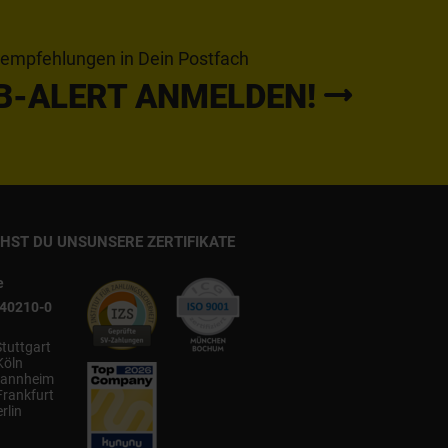
tempfehlungen in Dein Postfach
B-ALERT ANMELDEN!
CHST DU UNS
UNSERE ZERTIFIKATE
e
540210-0
Stuttgart
Köln
annheim
Frankfurt
rlin