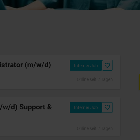
istrator (m/w/d)
Interner Job
Online seit 2 Tagen
Initiativbewerbung
m/w/d) Support &
Interner Job
Online seit 2 Tagen