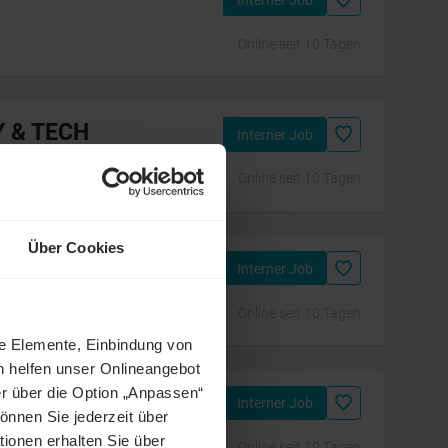
Interner Job
Online seit 10 Tagen
Y & TECH
Interner Job
Online seit 10 Tagen
Über Cookies
ellter (m/w/d)
Interner Job
Online seit 10 Tagen
ne Elemente, Einbindung von
h helfen unser Onlineangebot
r über die Option „Anpassen“
TECH & IT
Interner Job
önnen Sie jederzeit über
tionen erhalten Sie über
Online seit 10 Tagen