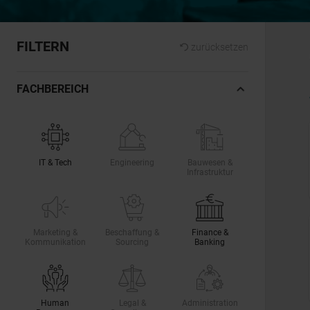
FILTERN
zurücksetzen
FACHBEREICH
IT & Tech
Engineering
Bauwesen &
Infrastruktur
Marketing &
Beschaffung &
Finance &
Kommunikation
Sourcing
Banking
Human
Legal &
Administration