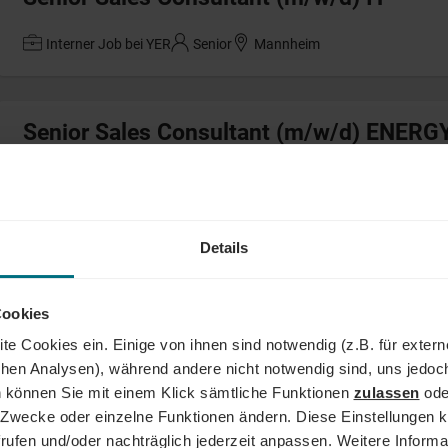
Interner Job bei YER
Senior
Mannheim
Senior Sales Consultant (m/w/d) ENERG
Interner Job bei YER
Senior
Mannheim
Details
Kreditorenbuchhalter / Steuerfachangest
Interner Job bei YER
Professional
München
Cookies
te Cookies ein. Einige von ihnen sind notwendig (z.B. für exter
schen Analysen), während andere nicht notwendig sind, uns jedoc
 können Sie mit einem Klick sämtliche Funktionen
zulassen
ode
Senior Recruitment Consultant (m/w/d) 
ne Zwecke oder einzelne Funktionen ändern. Diese Einstellungen k
rufen und/oder nachträglich jederzeit anpassen. Weitere Informa
Interner Job bei YER
Senior
Köln