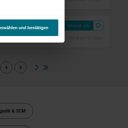
ECH
Interner Job
uswählen und bestätigen
Online seit 10 Tagen
4
5
gistik & SCM