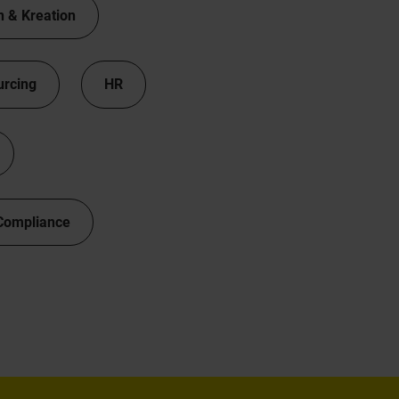
n & Kreation
urcing
HR
Compliance