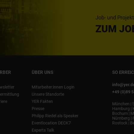
Job- und Projek
ZUM JO
ERBER
ÜBER UNS
SO ERREI
info@yer.d
wsletter
Mitarbeiter:innen Login
+49 (0)89 
ermittlung
Unsere Standorte
riere
YER Fakten
München
|
Presse
Hamburg
|
Bochum
|
M
Philipp Riedel als Speaker
Nürnberg
|
Eventlocation DECK7
Rostock
|
Be
Experts Talk