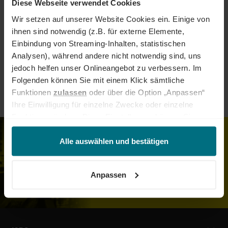
Diese Webseite verwendet Cookies
Wir setzen auf unserer Website Cookies ein. Einige von
HR
Administration
Finance & Banking
ihnen sind notwendig (z.B. für externe Elemente,
Einbindung von Streaming-Inhalten, statistischen
Bauwesen & Infrastruktur
Legal & Compliance
Analysen), während andere nicht notwendig sind, uns
jedoch helfen unser Onlineangebot zu verbessern. Im
Folgenden können Sie mit einem Klick sämtliche
Sonstige
Funktionen
zulassen
oder über die Option „Anpassen“
Ihre Einwilligung für einzelne Zwecke oder einzelne
Funktionen ändern. Diese Einstellungen können Sie
jederzeit über unseren
Cookie-Hinweis
aufrufen
und/oder nachträglich jederzeit anpassen. Weitere
Alle auswählen und bestätigen
Job- und Projektempfehlungen in
Informationen erhalten Sie über unseren
Cookie-Hinweis
Dein Postfach
sowie unsere
Datenschutzerklärung
.
ZUM JOB-ALERT
Anpassen
ANMELDEN!