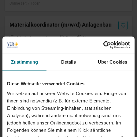
Online seit 7 Tagen
Materialkoordinator (m/w/d) Anlagenbau
Arbeitnehmerüberlassung
Senior
Lingen
Online seit 7 Tagen
Zustimmung
Details
Über Cookies
Projektleiter Funktechnik / Mobilfunk-
Inhouse (m/w/d)
Diese Webseite verwendet Cookies
Festanstellung
Professional
Frankfurt am Main
Online seit 7 Tagen
Wir setzen auf unserer Website Cookies ein. Einige von
ihnen sind notwendig (z.B. für externe Elemente,
Einbindung von Streaming-Inhalten, statistischen
Koordinator (m/w/d) IT
Analysen), während andere nicht notwendig sind, uns
Infrastrukturprojekte
jedoch helfen unser Onlineangebot zu verbessern. Im
Folgenden können Sie mit einem Klick sämtliche
Arbeitnehmerüberlassung
Professional
Berlin
Online seit 7 Tagen