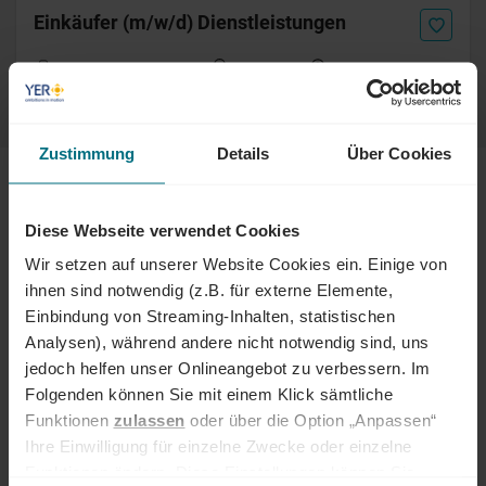
Einkäufer (m/w/d) Dienstleistungen
Arbeitnehmerüberlassung
Professional
Stuttgart
Online seit 1 Monat
Zustimmung
Details
Über Cookies
JOBS & PROJEKTE
Diese Webseite verwendet Cookies
FINDE DEIN PERFECT MATCH IN DEINEM SKILLBEREICH:
Wir setzen auf unserer Website Cookies ein. Einige von
ihnen sind notwendig (z.B. für externe Elemente,
Engineering
IT & Tech
Logistik & SCM
Einbindung von Streaming-Inhalten, statistischen
Analysen), während andere nicht notwendig sind, uns
jedoch helfen unser Onlineangebot zu verbessern. Im
Marketing & Kommunikation
Design & Kreation
Folgenden können Sie mit einem Klick sämtliche
Funktionen
zulassen
oder über die Option „Anpassen“
Sales & Vertrieb
Beschaffung & Sourcing
Ihre Einwilligung für einzelne Zwecke oder einzelne
Funktionen ändern. Diese Einstellungen können Sie