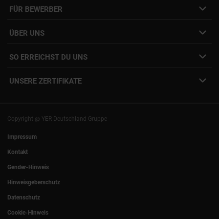
FÜR BEWERBER
Initiativbewerbung
Job Alert Anmeldung
Karriere-Newsletter
Interne Jobs
ÜBER UNS
Freelance Vermittlung
Interne Karriere
Mitarbeiter:innen Login
SO ERREICHST DU UNS
Unsere Standorte
YER Fakten
info@yer.de
Presse
UNSERE ZERTIFIKATE
+49 (0)89 540210-0
Philipp Riedel als Speaker
München
|
Stuttgart
Hamburg
|
Köln
Eventlocation DECK7
Bochum
|
Mannheim
Experts Talk
Nürnberg
|
Frankfurt
Copyright @ YER Deutschland Gruppe
Rostock
|
Berlin
Impressum
Kontakt
Gender-Hinweis
Hinweisgeberschutz
Datenschutz
Cookie-Hinweis