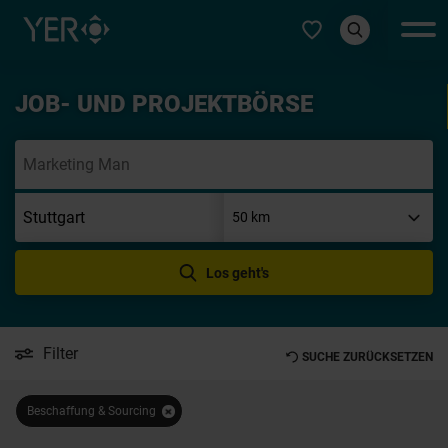
Typ auswählen
JOB- UND PROJEKTBÖRSE
In
Los geht's
Filter
SUCHE ZURÜCKSETZEN
Beschaffung & Sourcing