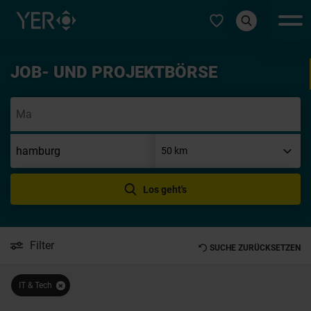
Typ auswählen
JOB- UND PROJEKTBÖRSE
Init
Los geht's
Filter
SUCHE ZURÜCKSETZEN
IT & Tech