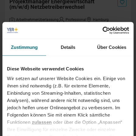
Projektmanager Energiewirtschaft
(m/w/d) Netzbetreiberwechsel
Arbeitnehmerüberlassung
Professional
Hamburg
Online seit 3 Monaten
SQL Datenbankentwickler (m/w/d)
Zustimmung
Details
Über Cookies
Festanstellung
Professional
Hamburg und Remote
Online seit 3 Monaten
Diese Webseite verwendet Cookies
Wir setzen auf unserer Website Cookies ein. Einige von
ihnen sind notwendig (z.B. für externe Elemente,
Application Manager ERP (m/w/d)
Einbindung von Streaming-Inhalten, statistischen
Analysen), während andere nicht notwendig sind, uns
Festanstellung
Professional
Hamburg
Online seit 3 Monaten
jedoch helfen unser Onlineangebot zu verbessern. Im
Folgenden können Sie mit einem Klick sämtliche
Funktionen
zulassen
oder über die Option „Anpassen“
Agile Coach (m/w/d)
Ihre Einwilligung für einzelne Zwecke oder einzelne