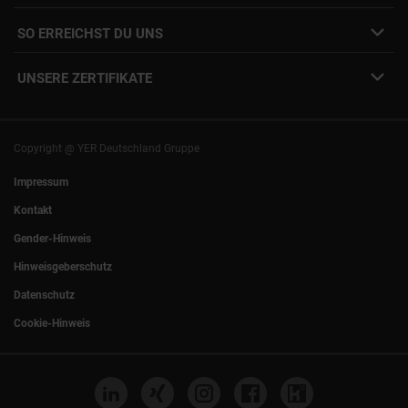
Interne Karriere
Mitarbeiter:innen Login
SO ERREICHST DU UNS
Unsere Standorte
YER Fakten
info@yer.de
Presse
UNSERE ZERTIFIKATE
+49 (0)89 540210-0
Philipp Riedel als Speaker
München
|
Stuttgart
Hamburg
|
Köln
Eventlocation DECK7
Bochum
|
Mannheim
Experts Talk
Nürnberg
|
Frankfurt
Copyright @ YER Deutschland Gruppe
Rostock
|
Berlin
Impressum
Kontakt
Gender-Hinweis
Hinweisgeberschutz
Datenschutz
Cookie-Hinweis