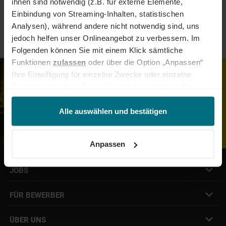
ihnen sind notwendig (z.B. für externe Elemente,
Einbindung von Streaming-Inhalten, statistischen
Sonstige
Analysen), während andere nicht notwendig sind, uns
jedoch helfen unser Onlineangebot zu verbessern. Im
Folgenden können Sie mit einem Klick sämtliche
Funktionen
zulassen
oder über die Option „Anpassen“
Ihre Einwilligung für einzelne Zwecke oder einzelne
Job- und Projektempfehlungen in
Funktionen ändern. Diese Einstellungen können Sie
Dein Postfach
jederzeit über unseren
Cookie-Hinweis
aufrufen
ZUM JOB-ALERT
und/oder nachträglich jederzeit anpassen. Weitere
Alle auswählen und bestätigen
ANMELDEN!
Informationen erhalten Sie über unseren
Cookie-Hinweis
sowie unsere
Datenschutzerklärung
.
Anpassen
JOBS
Job- & Projektbörse
FÜR BEWERBER
Initiativbewerbung
Job Alert Anmeldung
Karriere-Newsletter
Interne Jobs
ÜBER UNS
Freelance Vermittlung