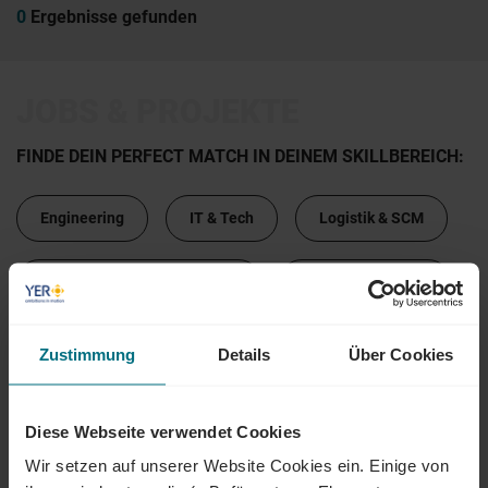
0
Ergebnisse gefunden
JOBS & PROJEKTE
FINDE DEIN PERFECT MATCH IN DEINEM SKILLBEREICH:
Engineering
IT & Tech
Logistik & SCM
Marketing & Kommunikation
Design & Kreation
Sales & Vertrieb
Beschaffung & Sourcing
Zustimmung
Details
Über Cookies
HR
Administration
Finance & Banking
Diese Webseite verwendet Cookies
Wir setzen auf unserer Website Cookies ein. Einige von
Bauwesen & Infrastruktur
Legal & Compliance