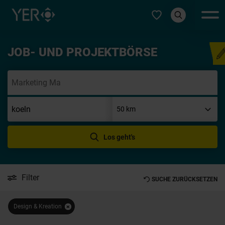
Typ auswählen
JOB- UND PROJEKTBÖRSE
Initi
Los geht's
Filter
SUCHE ZURÜCKSETZEN
Design & Kreation