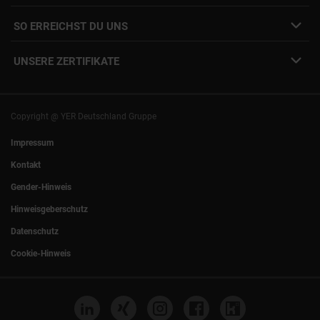
Interne Karriere
Mitarbeiter:innen Login
SO ERREICHST DU UNS
Unsere Standorte
YER Fakten
info@yer.de
Presse
UNSERE ZERTIFIKATE
+49 (0)89 540210-0
Philipp Riedel als Speaker
München
|
Stuttgart
Hamburg
|
Köln
Eventlocation DECK7
Bochum
|
Mannheim
Experts Talk
Nürnberg
|
Frankfurt
Copyright @ YER Deutschland Gruppe
Rostock
|
Berlin
Impressum
Kontakt
Gender-Hinweis
Hinweisgeberschutz
Datenschutz
Cookie-Hinweis