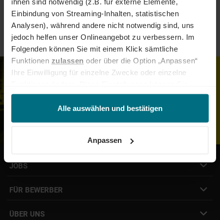
ihnen sind notwendig (z.B. für externe Elemente,
Einbindung von Streaming-Inhalten, statistischen
Sonstige
Analysen), während andere nicht notwendig sind, uns
jedoch helfen unser Onlineangebot zu verbessern. Im
Folgenden können Sie mit einem Klick sämtliche
Funktionen
zulassen
oder über die Option „Anpassen“
Ihre Einwilligung für einzelne Zwecke oder einzelne
Job- und Projektempfehlungen in
Funktionen ändern. Diese Einstellungen können Sie
Dein Postfach
jederzeit über unseren
Cookie-Hinweis
aufrufen
ZUM JOB-ALERT
und/oder nachträglich jederzeit anpassen. Weitere
Alle auswählen und bestätigen
ANMELDEN!
Informationen erhalten Sie über unseren
Cookie-Hinweis
sowie unsere
Datenschutzerklärung
.
Anpassen
JOBS
Job- & Projektbörse
FÜR BEWERBER
Initiativbewerbung
Job Alert Anmeldung
Karriere-Newsletter
Interne Jobs
ÜBER UNS
Freelance Vermittlung