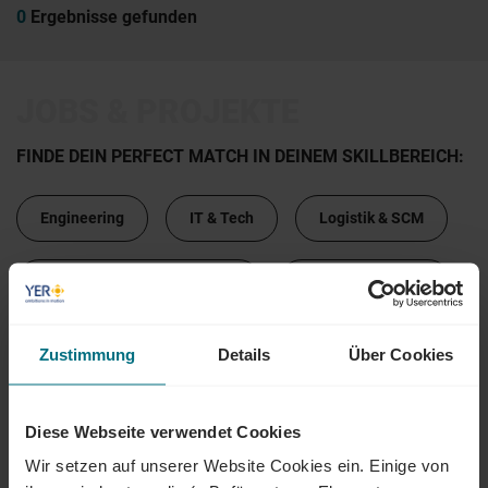
0
Ergebnisse gefunden
JOBS & PROJEKTE
FINDE DEIN PERFECT MATCH IN DEINEM SKILLBEREICH:
Engineering
IT & Tech
Logistik & SCM
Marketing & Kommunikation
Design & Kreation
Sales & Vertrieb
Beschaffung & Sourcing
Zustimmung
Details
Über Cookies
HR
Administration
Finance & Banking
Diese Webseite verwendet Cookies
Wir setzen auf unserer Website Cookies ein. Einige von
Bauwesen & Infrastruktur
Legal & Compliance