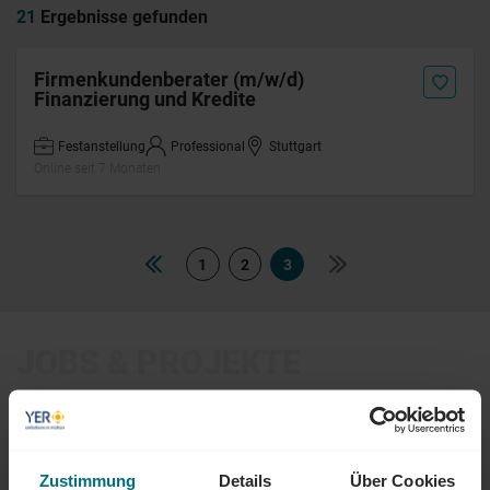
21
Ergebnisse gefunden
Firmenkundenberater (m/w/d)
Finanzierung und Kredite
Festanstellung
Professional
Stuttgart
Online seit 7 Monaten
1
2
3
JOBS & PROJEKTE
FINDE DEIN PERFECT MATCH IN DEINEM SKILLBEREICH:
Engineering
IT & Tech
Logistik & SCM
Zustimmung
Details
Über Cookies