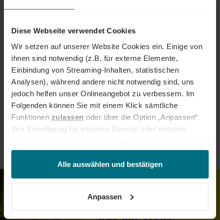
Marketing & Kommunikation
Design & Kreation
Diese Webseite verwendet Cookies
Wir setzen auf unserer Website Cookies ein. Einige von
Sales & Vertrieb
Beschaffung & Sourcing
ihnen sind notwendig (z.B. für externe Elemente,
Einbindung von Streaming-Inhalten, statistischen
HR
Administration
Finance & Banking
Analysen), während andere nicht notwendig sind, uns
jedoch helfen unser Onlineangebot zu verbessern. Im
Folgenden können Sie mit einem Klick sämtliche
Bauwesen & Infrastruktur
Legal & Compliance
Funktionen
zulassen
oder über die Option „Anpassen“
Ihre Einwilligung für einzelne Zwecke oder einzelne
Sonstige
Funktionen ändern. Diese Einstellungen können Sie
jederzeit über unseren
Cookie-Hinweis
aufrufen
und/oder nachträglich jederzeit anpassen. Weitere
Alle auswählen und bestätigen
Informationen erhalten Sie über unseren
Cookie-Hinweis
sowie unsere
Datenschutzerklärung
.
Job- und Projektempfehlungen in
Anpassen
Dein Postfach