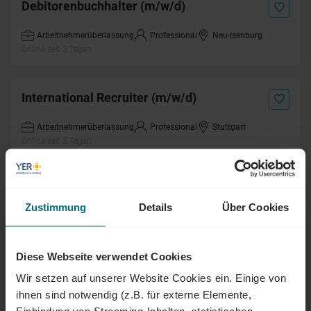
Debitorenbuchhalter (m/w/d)
Arbeitnehmerüberlassung
Professional
Neu-Isenburg
Online seit 3 Tagen
International Recruiter (m/w/d)
Arbeitnehmerüberlassung
Professional
Stuttgart
Online seit 3 Tagen
System Engineer (w/m/d) Ivalua
Zustimmung
Details
Über Cookies
Festanstellung
Professional
München
Online seit 3 Tagen
Diese Webseite verwendet Cookies
Wir setzen auf unserer Website Cookies ein. Einige von
Project Procurement Support (m/w/d)
ihnen sind notwendig (z.B. für externe Elemente,
Arbeitnehmerüberlassung
Professional
München