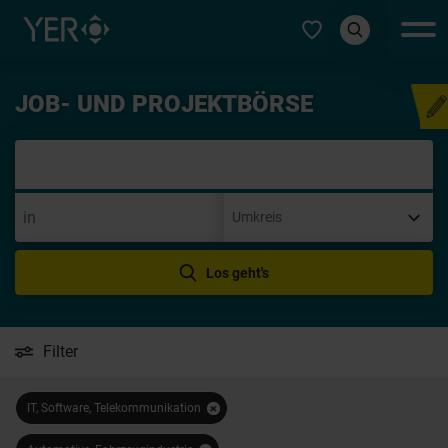
Typ auswählen
JOB- UND PROJEKTBÖRSE
Initiativbe
Los geht's
Filter
IT, Software, Telekommunikation