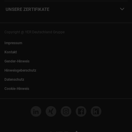
YER Fakten
info@yer.de
Presse
UNSERE ZERTIFIKATE
+49 (0)89 540210-0
Philipp Riedel als Speaker
München
|
Stuttgart
Hamburg
|
Köln
Eventlocation DECK7
Bochum
|
Mannheim
Experts Talk
Nürnberg
|
Frankfurt
Copyright @ YER Deutschland Gruppe
Rostock
|
Berlin
Impressum
Kontakt
Gender-Hinweis
Hinweisgeberschutz
Datenschutz
Cookie-Hinweis