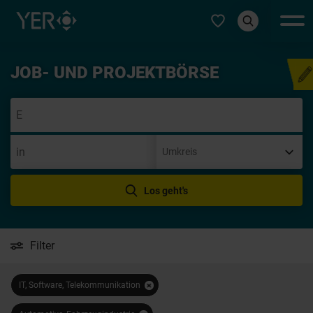
Typ auswählen
JOB- UND PROJEKTBÖRSE
Initiativbe
Los geht's
Filter
IT, Software, Telekommunikation