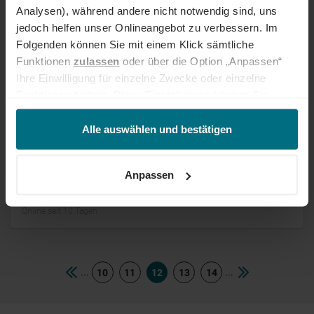
Analysen), während andere nicht notwendig sind, uns
Online seit 10 Tagen
jedoch helfen unser Onlineangebot zu verbessern. Im
Folgenden können Sie mit einem Klick sämtliche
Leiter Projektsteuerung/PMO
Funktionen
zulassen
oder über die Option „Anpassen“
Leitung/Projects Control Lead BESS
Ihre Einwilligung für einzelne Zwecke oder einzelne
Funktionen ändern. Diese Einstellungen können Sie
Freelance
Senior
Essen
jederzeit über unseren
Cookie-Hinweis
aufrufen
Online seit 10 Tagen
und/oder nachträglich jederzeit anpassen. Weitere
Alle auswählen und bestätigen
Informationen erhalten Sie über unseren
Cookie-Hinweis
sowie unsere
Datenschutzerklärung
.
Einkaufssachbearbeiter (m/w/d)
Anpassen
Arbeitnehmerüberlassung
Professional
München
Online seit 10 Tagen
...
...
10
11
12
13
14