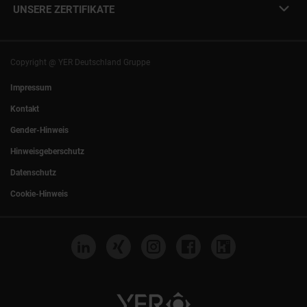
info@yer.de
Presse
UNSERE ZERTIFIKATE
+49 (0)89 540210-0
Philipp Riedel als Speaker
München
|
Stuttgart
Hamburg
|
Köln
Eventlocation DECK7
Bochum
|
Mannheim
Experts Talk
Nürnberg
|
Frankfurt
Copyright @ YER Deutschland Gruppe
Rostock
|
Berlin
Impressum
Kontakt
Gender-Hinweis
Hinweisgeberschutz
Datenschutz
Cookie-Hinweis