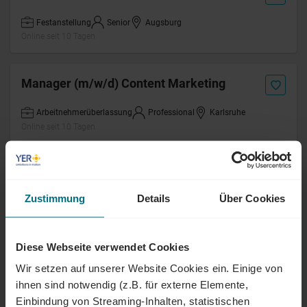
Festanstellung
Senior
Augsburg
Online seit 10 Tagen
Manager (m/w/d) Content Marketing
Arbeitnehmerüberlassung
Professional
Karlsruhe
Online seit 10 Tagen
Projektingenieur HGÜ-Modellierung &
Simulation (m/w/d)
Zustimmung
Details
Über Cookies
Arbeitnehmerüberlassung
Professional
Erlangen
Online seit 10 Tagen
Diese Webseite verwendet Cookies
Wir setzen auf unserer Website Cookies ein. Einige von
Generator Protection Specialist (m/f/d)
ihnen sind notwendig (z.B. für externe Elemente,
Einbindung von Streaming-Inhalten, statistischen
Festanstellung
Professional
Budapest