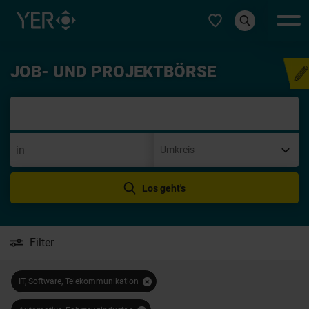
Typ auswählen
JOB- UND PROJEKTBÖRSE
Initiativbew
Los geht's
Filter
IT, Software, Telekommunikation