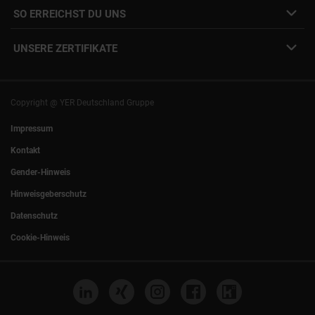
SO ERREICHST DU UNS
Unsere Standorte
YER Fakten
info@yer.de
Presse
UNSERE ZERTIFIKATE
+49 (0)89 540210-0
Philipp Riedel als Speaker
München
|
Stuttgart
Hamburg
|
Köln
Eventlocation DECK7
Bochum
|
Mannheim
Experts Talk
Nürnberg
|
Frankfurt
Copyright @ YER Deutschland Gruppe
Rostock
|
Berlin
Impressum
Kontakt
Gender-Hinweis
Hinweisgeberschutz
Datenschutz
Cookie-Hinweis