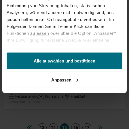
Einbindung von Streaming-Inhalten, statistischen
Arbeitnehmerüberlassung
Professional
Kiel
Analysen), während andere nicht notwendig sind, uns
Online seit 12 Tagen
jedoch helfen unser Onlineangebot zu verbessern. Im
Folgenden können Sie mit einem Klick sämtliche
Funktionen
zulassen
oder über die Option „Anpassen“
Labor Elektroniker (m/w/d) Hardware
Ihre Einwilligung für einzelne Zwecke oder einzelne
Baugruppen Simatic
Funktionen ändern. Diese Einstellungen können Sie
jederzeit über unseren
Cookie-Hinweis
aufrufen
Arbeitnehmerüberlassung
Junior
Amberg
Online seit 13 Tagen
und/oder nachträglich jederzeit anpassen. Weitere
Alle auswählen und bestätigen
Informationen erhalten Sie über unseren
Cookie-Hinweis
sowie unsere
Datenschutzerklärung
.
Kaufmännischer Projektkoordinator
Anpassen
(m/w/d)
Festanstellung
Professional
Frankfurt
Online seit 13 Tagen
...
...
13
14
15
16
17