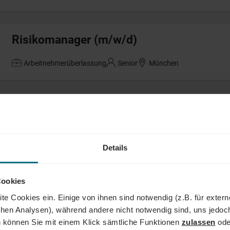
Risikomanager (m/w/d)
Arbeitnehmerüberlassung
Senior
München
Test Automation Engineer CANoe (m/w/d
Arbeitnehmerüberlassung
Professional
Kaiserslautern
Details
ILS-Manager (m/w/d)
Cookies
te Cookies ein. Einige von ihnen sind notwendig (z.B. für exter
Arbeitnehmerüberlassung
Professional
Altenstadt
schen Analysen), während andere nicht notwendig sind, uns jedoc
 können Sie mit einem Klick sämtliche Funktionen
zulassen
ode