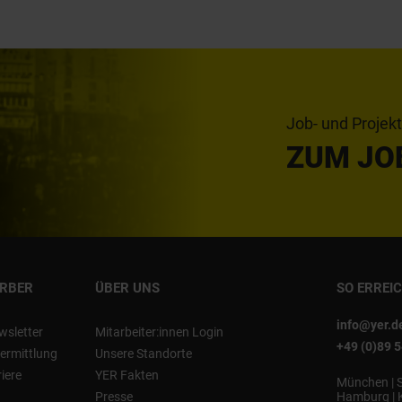
Job- und Projek
ZUM JO
ERBER
ÜBER UNS
SO ERREI
info@yer.d
wsletter
Mitarbeiter:innen Login
+49 (0)89 
ermittlung
Unsere Standorte
riere
YER Fakten
München
|
Presse
Hamburg
|