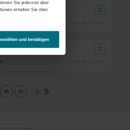
önnen Sie jederzeit über
tionen erhalten Sie über
Online seit 17 Tagen
uswählen und bestätigen
en
Online seit 17 Tagen
...
20
21