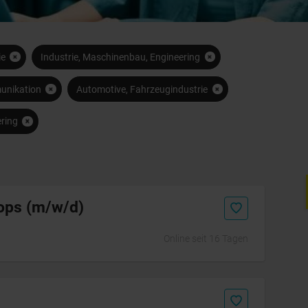
ie
Industrie, Maschinenbau, Engineering
munikation
Automotive, Fahrzeugindustrie
ring
Initiativbewerbung
tops (m/w/d)
Online seit 16 Tagen