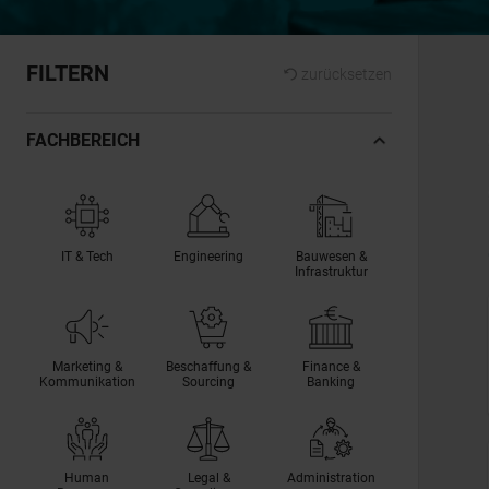
FILTERN
zurücksetzen
FACHBEREICH
IT & Tech
Engineering
Bauwesen &
Infrastruktur
Marketing &
Beschaffung &
Finance &
Kommunikation
Sourcing
Banking
Human
Legal &
Administration