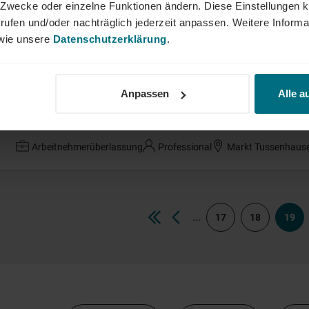
ne Zwecke oder einzelne Funktionen ändern. Diese Einstellungen k
Test Engineer (w/m/d)
rufen und/oder nachträglich jederzeit anpassen. Weitere Informa
ie unsere
Datenschutzerklärung
.
Arbeitnehmerüberlassung
Professional
Berlin
Anpassen
Alle a
Project Management Officer (m/w/d)
Arbeitnehmerüberlassung
Professional
Markt Tussenhaus
...
17
18
19