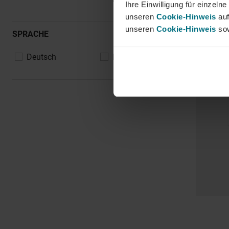
Ihre Einwilligung für einzel
unseren
Cookie-Hinweis
auf
unseren
Cookie-Hinweis
sow
SPRACHE
Deutsch
Englisch