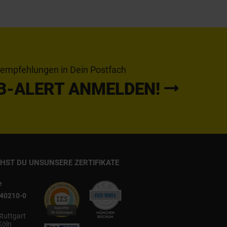
tempfehlungen in Dein Postfach
B-ALERT ANMELDEN!
CHST DU UNS
UNSERE ZERTIFIKATE
e
540210-0
Stuttgart
Köln