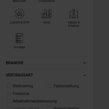
Resources
Compliance
Logistik & SCM
Sales
Design &
Kreation
Sonstige
BRANCHE
Automotive, Fahrzeugindustrie
VERTRAGSART
Banken, Finanzdienstleistungen,
Werkvertrag
Festanstellung
Versicherungen
Freelance
Bau, Architektur, Immobilien
Arbeitnehmerüberlassung
Chemie, Pharma, Life Sciences
Interner Job bei
Werkstudent:in