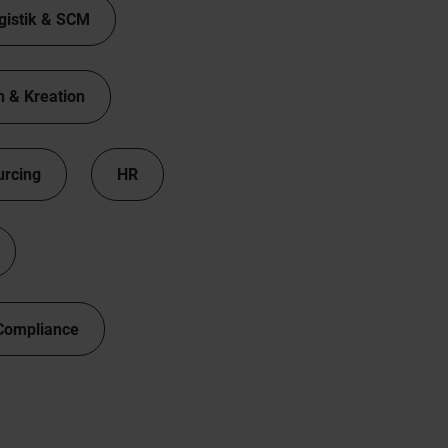
gistik & SCM
n & Kreation
urcing
HR
Compliance