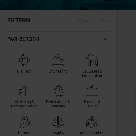
FILTERN
zurücksetzen
FACHBEREICH
IT & Tech
Engineering
Bauwesen &
Infrastruktur
Marketing &
Beschaffung &
Finance &
Kommunikation
Sourcing
Banking
Human
Legal &
Administration