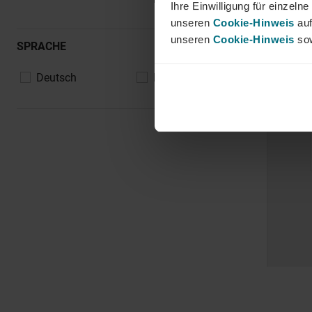
Ihre Einwilligung für einzel
unseren
Cookie-Hinweis
auf
unseren
Cookie-Hinweis
sow
SPRACHE
Deutsch
Englisch