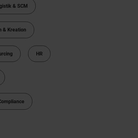
gistik & SCM
n & Kreation
urcing
HR
Compliance