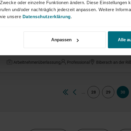
ne Zwecke oder einzelne Funktionen ändern. Diese Einstellungen k
Senior Consultant SAP Core Banking (w/
rufen und/oder nachträglich jederzeit anpassen. Weitere Informa
ie unsere
Datenschutzerklärung
.
Festanstellung
Professional
Hamburg
Anpassen
Alle a
CNC-Programmierer (m/w/d)
Arbeitnehmerüberlassung
Professional
Biberach an der Ri
...
28
29
30