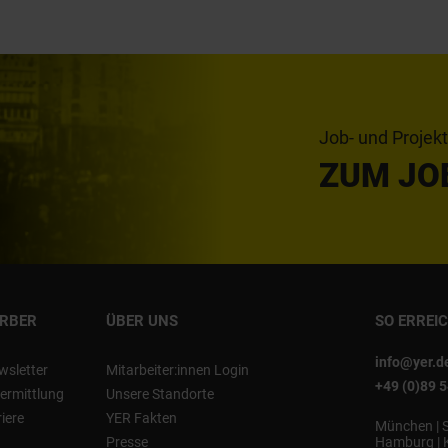
Job- und Projek
ZUM JO
ERBER
ÜBER UNS
SO ERREI
info@yer.d
wsletter
Mitarbeiter:innen Login
+49 (0)89 
ermittlung
Unsere Standorte
riere
YER Fakten
München
|
Presse
Hamburg
|