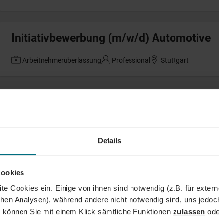
Initiativbewerbung (m/w/d) Automotive
Arbeitnehmerüberlassung
Professional
Stuttgart
CAD-Zeichner (m/w/d)
Arbeitnehmerüberlassung
Professional
Heddesheim
Details
Bauoberleitung (m/w/d)
Cookies
te Cookies ein. Einige von ihnen sind notwendig (z.B. für exter
Arbeitnehmerüberlassung
Senior
Weiden
schen Analysen), während andere nicht notwendig sind, uns jedoc
 können Sie mit einem Klick sämtliche Funktionen
zulassen
ode