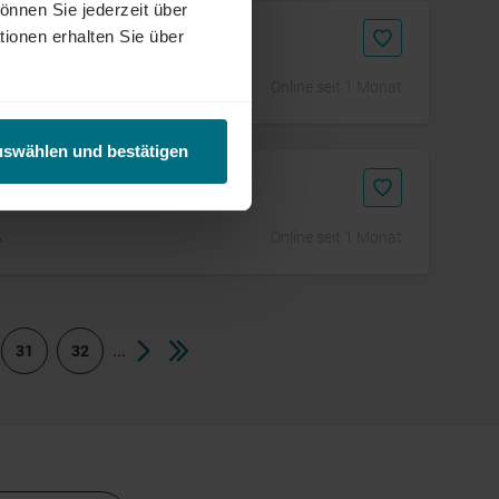
önnen Sie jederzeit über
m/d)
tionen erhalten Sie über
Online seit 1 Monat
uswählen und bestätigen
ß
Online seit 1 Monat
...
31
32