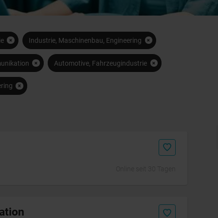
ie
Industrie, Maschinenbau, Engineering
munikation
Automotive, Fahrzeugindustrie
ring
Initiativbewerbung
Online seit 30 Tagen
ation