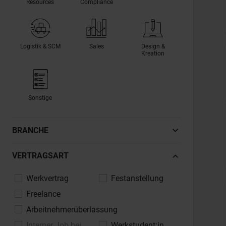
Resources
Compliance
Logistik & SCM
Sales
Design &
Kreation
Sonstige
BRANCHE
Automotive, Fahrzeugindustrie
VERTRAGSART
Banken, Finanzdienstleistungen,
Werkvertrag
Festanstellung
Versicherungen
Freelance
Bau, Architektur, Immobilien
Arbeitnehmerüberlassung
Chemie, Pharma, Life Sciences
Interner Job bei
Werkstudent:in