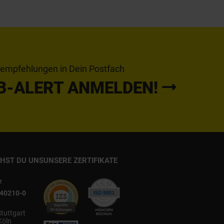
tempfehlungen in Dein Postfach
B-ALERT ANMELDEN!
CHST DU UNS
UNSERE ZERTIFIKATE
e
540210-0
Stuttgart
Köln