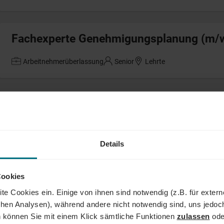
Fachexperte Genehmigungsplanung (m/
Arbeitnehmerüberlassung
Senior
Lehrte
Homologationsingenieur (m/w/d) EU-G
Arbeitnehmerüberlassung
Professional
Böblingen
Details
Salesforce Developer Sales & Service Cl
Cookies
te Cookies ein. Einige von ihnen sind notwendig (z.B. für exter
Arbeitnehmerüberlassung
Professional
Stuttgart
schen Analysen), während andere nicht notwendig sind, uns jedoc
 können Sie mit einem Klick sämtliche Funktionen
zulassen
ode