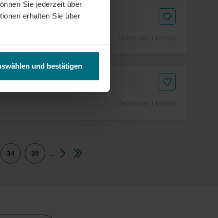
önnen Sie jederzeit über
r (m/w/d)
tionen erhalten Sie über
Online seit 1 Monat
uswählen und bestätigen
te
Online seit 1 Monat
...
34
35