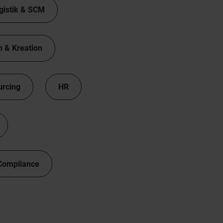
gistik & SCM
n & Kreation
urcing
HR
Compliance