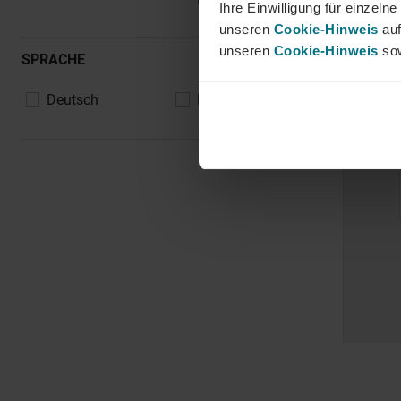
Ihre Einwilligung für einzel
unseren
Cookie-Hinweis
auf
unseren
Cookie-Hinweis
sow
SPRACHE
Deutsch
Englisch