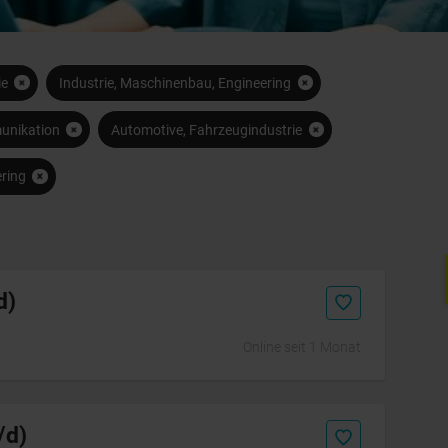
ie
Industrie, Maschinenbau, Engineering
munikation
Automotive, Fahrzeugindustrie
ring
Initiativbewerbung
d)
Online seit 1 Monat
/d)