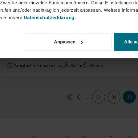
ne Zwecke oder einzelne Funktionen ändern. Diese Einstellungen k
Freileitungsstatiker / Tragwerksingenieu
rufen und/oder nachträglich jederzeit anpassen. Weitere Informa
ie unsere
Datenschutzerklärung
.
Freelance
Professional
Köln
Anpassen
Alle a
Projektleiter (m/w/d) Infrastrukturprojek
Arbeitnehmerüberlassung
Senior
Worms
...
31
32
33