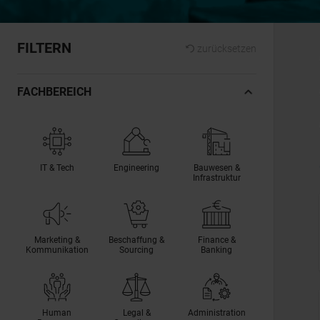
FILTERN
zurücksetzen
FACHBEREICH
IT & Tech
Engineering
Bauwesen &
Infrastruktur
Marketing &
Beschaffung &
Finance &
Kommunikation
Sourcing
Banking
Human
Legal &
Administration