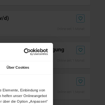
w/d)
Online seit 1 Monat
esamtfahrzeuggenehmigung
Online seit 1 Monat
Über Cookies
oud (m/w/d)
ne Elemente, Einbindung von
Online seit 1 Monat
h helfen unser Onlineangebot
r über die Option „Anpassen“