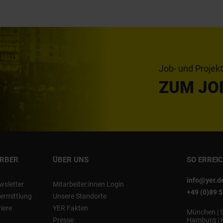
Job- und Projek
ZUM JO
ERBER
ÜBER UNS
SO ERREI
info@yer.d
wsletter
Mitarbeiter:innen Login
+49 (0)89 
ermittlung
Unsere Standorte
riere
YER Fakten
München
|
Presse
Hamburg
|