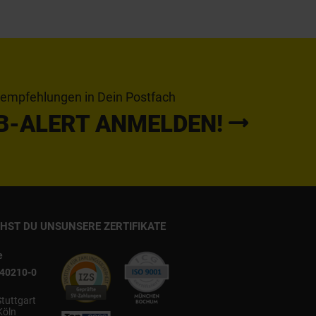
tempfehlungen in Dein Postfach
B-ALERT ANMELDEN!
CHST DU UNS
UNSERE ZERTIFIKATE
e
540210-0
Stuttgart
Köln