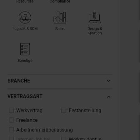
Resources
Compliance
Logistik & SCM
Sales
Design &
Kreation
Sonstige
BRANCHE
Automotive, Fahrzeugindustrie
VERTRAGSART
Banken, Finanzdienstleistungen,
Werkvertrag
Festanstellung
Versicherungen
Freelance
Bau, Architektur, Immobilien
Arbeitnehmerüberlassung
Chemie, Pharma, Life Sciences
Interner Job bei
Werkstudent:in