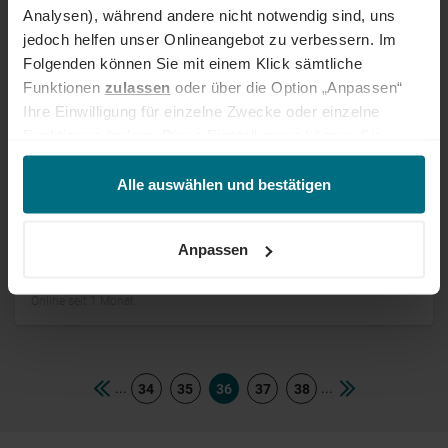
Analysen), während andere nicht notwendig sind, uns
Arbeitnehmerüberlassung
Professional
München
Online seit 1 Monat
jedoch helfen unser Onlineangebot zu verbessern. Im
Folgenden können Sie mit einem Klick sämtliche
Funktionen
zulassen
oder über die Option „Anpassen“
Taktischer Einkäufer (m/w/d) SAP
Ihre Einwilligung für einzelne Zwecke oder einzelne
Funktionen ändern. Diese Einstellungen können Sie
Arbeitnehmerüberlassung
Professional
Köln
jederzeit über unseren
Cookie-Hinweis
aufrufen
Online seit 1 Monat
und/oder nachträglich jederzeit anpassen. Weitere
Alle auswählen und bestätigen
Informationen erhalten Sie über unseren
Cookie-Hinweis
sowie unsere
Datenschutzerklärung
.
Technischer Einkäufer (m/w/d)
Anpassen
Festanstellung
Professional
Troisdorf
Online seit 1 Monat
...
...
34
35
36
37
38