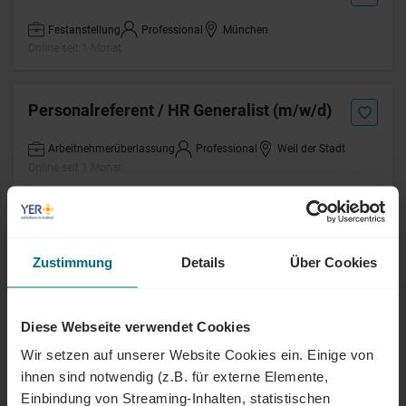
Festanstellung
Professional
München
Online seit 1 Monat
Personalreferent / HR Generalist (m/w/d)
Arbeitnehmerüberlassung
Professional
Weil der Stadt
Online seit 1 Monat
SAP IS-U Administrator (m/w/d)
Zählerfernauslesung
Zustimmung
Details
Über Cookies
Festanstellung
Professional
Ludwigshafen
Online seit 1 Monat
Diese Webseite verwendet Cookies
Wir setzen auf unserer Website Cookies ein. Einige von
Mechatroniker (m/w/d) Instandhaltung
ihnen sind notwendig (z.B. für externe Elemente,
Tram
Einbindung von Streaming-Inhalten, statistischen