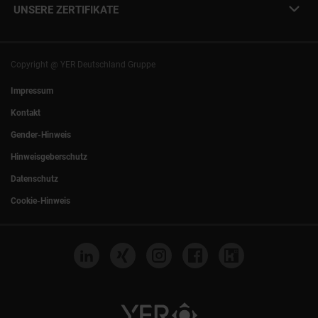
info@yer.de
Presse
UNSERE ZERTIFIKATE
+49 (0)89 540210-0
Philipp Riedel als Speaker
München
|
Stuttgart
Hamburg
|
Köln
Eventlocation DECK7
Bochum
|
Mannheim
Experts Talk
Nürnberg
|
Frankfurt
Copyright @ YER Deutschland Gruppe
Rostock
|
Berlin
Impressum
Kontakt
Gender-Hinweis
Hinweisgeberschutz
Datenschutz
Cookie-Hinweis