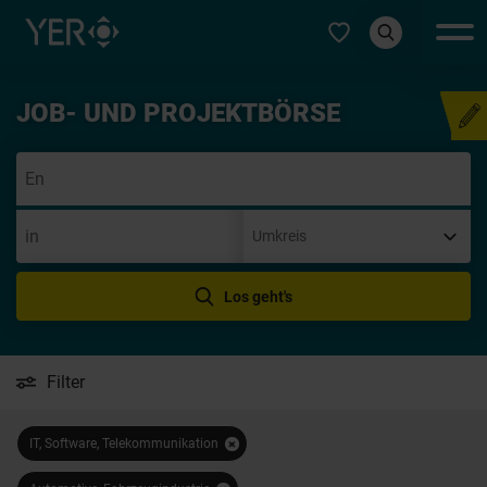
Typ auswählen
JOB- UND PROJEKTBÖRSE
Initiativbew
Los geht's
Filter
IT, Software, Telekommunikation