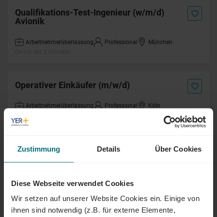
Qualifikations-Test-Ingenieur (w/m/d)
Avionik
Arbeitnehmerüberlassung
Professional
München
Online seit 2 Monaten
Operativer Einkäufer (m/w/d)
Arbeitnehmerüberlassung
Professional
Köln
Online seit 2 Monaten
Mikroelektronikfertiger (m/w/d)
Zustimmung
Details
Über Cookies
Arbeitnehmerüberlassung
Junior
München
Online seit 2 Monaten
Diese Webseite verwendet Cookies
Wir setzen auf unserer Website Cookies ein. Einige von
ihnen sind notwendig (z.B. für externe Elemente,
IT-Projektleiter Infrastruktur (m/w/d)