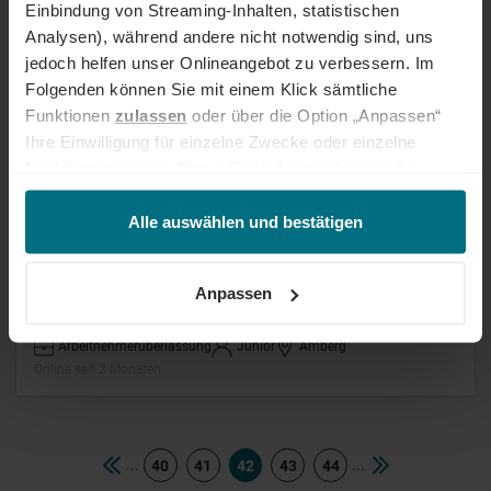
Einbindung von Streaming-Inhalten, statistischen
Analysen), während andere nicht notwendig sind, uns
Arbeitnehmerüberlassung
Professional
Berlin
Online seit 2 Monaten
jedoch helfen unser Onlineangebot zu verbessern. Im
Folgenden können Sie mit einem Klick sämtliche
Funktionen
zulassen
oder über die Option „Anpassen“
IT Netzwerkingenieur (m/w/d)
Ihre Einwilligung für einzelne Zwecke oder einzelne
Funktionen ändern. Diese Einstellungen können Sie
Festanstellung
Senior
Starnberg
jederzeit über unseren
Cookie-Hinweis
aufrufen
Online seit 2 Monaten
und/oder nachträglich jederzeit anpassen. Weitere
Alle auswählen und bestätigen
Informationen erhalten Sie über unseren
Cookie-Hinweis
sowie unsere
Datenschutzerklärung
.
Instandhaltung Elektrik/Mechanik
Anpassen
(m/w/d)
Arbeitnehmerüberlassung
Junior
Amberg
Online seit 2 Monaten
...
...
40
41
42
43
44