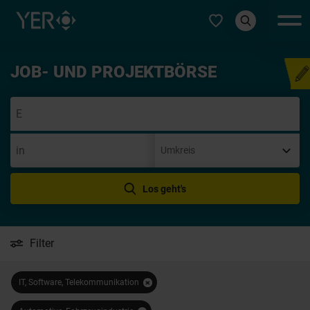
Typ auswählen
JOB- UND PROJEKTBÖRSE
Initiativbew
Los geht's
Filter
IT, Software, Telekommunikation