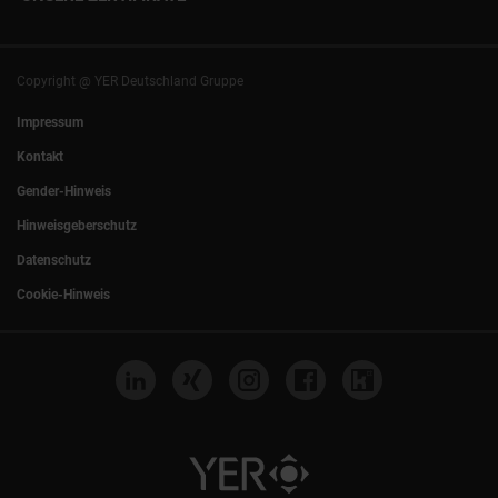
+49 (0)89 540210-0
Philipp Riedel als Speaker
München
|
Stuttgart
Hamburg
|
Köln
Eventlocation DECK7
Bochum
|
Mannheim
Experts Talk
Nürnberg
|
Frankfurt
Copyright @ YER Deutschland Gruppe
Rostock
|
Berlin
Impressum
Kontakt
Gender-Hinweis
Hinweisgeberschutz
Datenschutz
Cookie-Hinweis