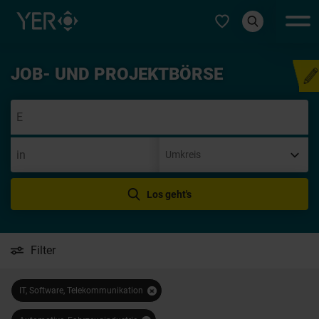
Typ auswählen
JOB- UND PROJEKTBÖRSE
Initiativbe
Los geht's
Filter
IT, Software, Telekommunikation