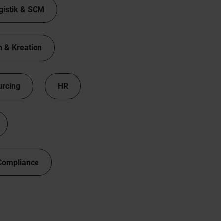
gistik & SCM
n & Kreation
urcing
HR
Compliance