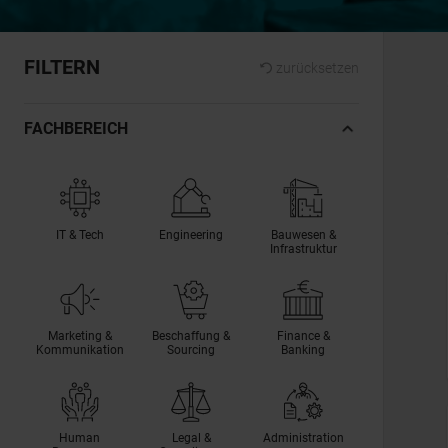
FILTERN
zurücksetzen
FACHBEREICH
IT & Tech
Engineering
Bauwesen &
Infrastruktur
Marketing &
Beschaffung &
Finance &
Kommunikation
Sourcing
Banking
Human
Legal &
Administration