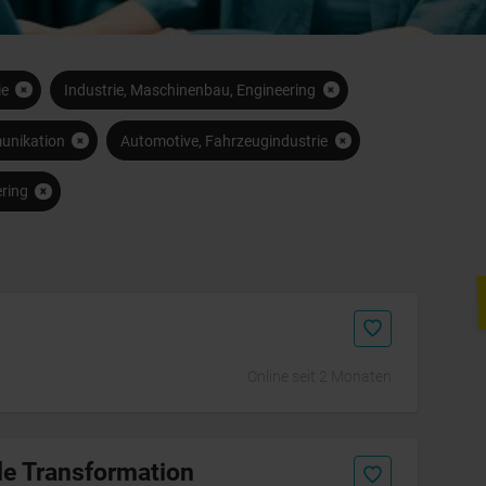
ie
Industrie, Maschinenbau, Engineering
munikation
Automotive, Fahrzeugindustrie
ring
Initiativbewerbung
Online seit 2 Monaten
le Transformation