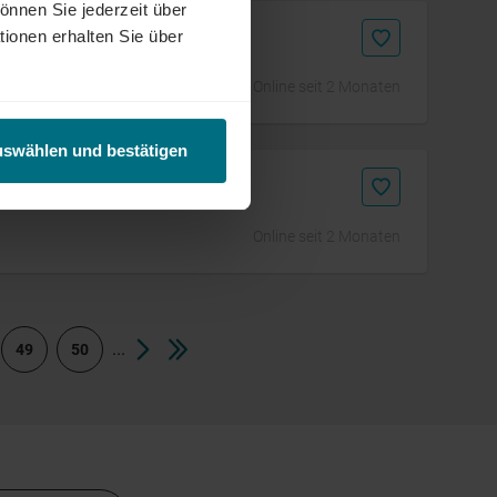
önnen Sie jederzeit über
tionen erhalten Sie über
Online seit 2 Monaten
uswählen und bestätigen
Online seit 2 Monaten
...
49
50