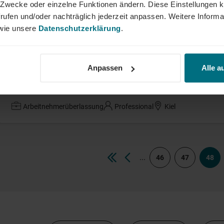
ne Zwecke oder einzelne Funktionen ändern. Diese Einstellungen k
IT Architekt Infrastruktur (m/w/d)
rufen und/oder nachträglich jederzeit anpassen. Weitere Informa
ie unsere
Datenschutzerklärung
.
Festanstellung
Professional
Hamburg
Anpassen
Alle a
Projektleiter Freileitungsbau (m/w/d)
Arbeitnehmerüberlassung
Professional
Kiel
...
46
47
48