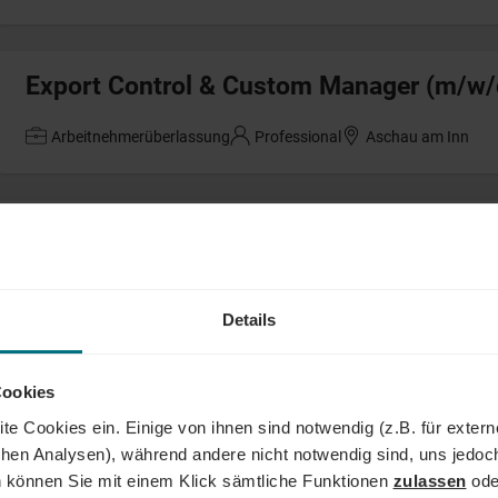
Export Control & Custom Manager (m/w/
Arbeitnehmerüberlassung
Professional
Aschau am Inn
Bauüberwacher (m/w/d) Erd- und Tiefba
Arbeitnehmerüberlassung
Senior
Walldorf
Details
SAP ABAP Entwickler (m/w/d)
Cookies
te Cookies ein. Einige von ihnen sind notwendig (z.B. für exter
Festanstellung
Professional
Hamburg
schen Analysen), während andere nicht notwendig sind, uns jedoc
 können Sie mit einem Klick sämtliche Funktionen
zulassen
ode