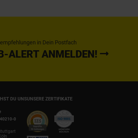
tempfehlungen in Dein Postfach
B-ALERT ANMELDEN!
CHST DU UNS
UNSERE ZERTIFIKATE
e
540210-0
Stuttgart
Köln