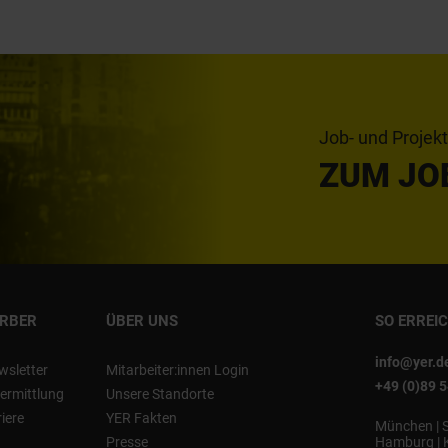
Job- und Projek
ZUM JO
ERBER
ÜBER UNS
SO ERREI
info@yer.d
wsletter
Mitarbeiter:innen Login
+49 (0)89 
ermittlung
Unsere Standorte
riere
YER Fakten
München
|
Presse
Hamburg
|