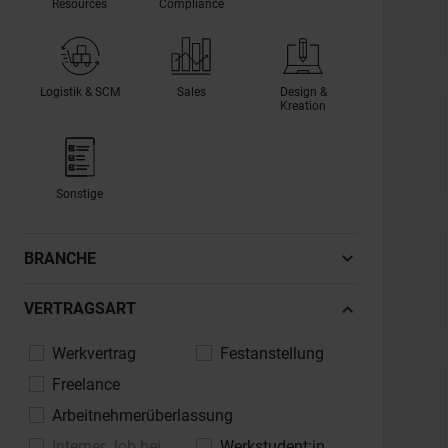
Resources
Compliance
Logistik & SCM
Sales
Design &
Kreation
Sonstige
BRANCHE
Automotive, Fahrzeugindustrie
VERTRAGSART
Banken, Finanzdienstleistungen,
Werkvertrag
Festanstellung
Versicherungen
Freelance
Bau, Architektur, Immobilien
Arbeitnehmerüberlassung
Chemie, Pharma, Life Sciences
Interner Job bei
Werkstudent:in