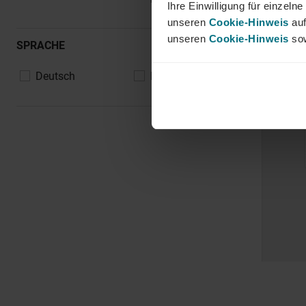
Ihre Einwilligung für einzel
unseren
Cookie-Hinweis
auf
unseren
Cookie-Hinweis
sow
SPRACHE
Deutsch
Englisch