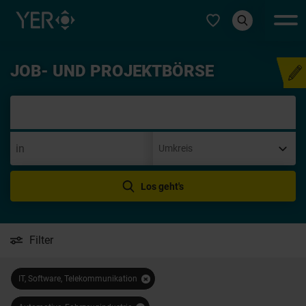
Typ auswählen
JOB- UND PROJEKTBÖRSE
Initiativbew
Los geht's
Filter
IT, Software, Telekommunikation