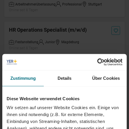
Arbeitnehmerüberlassung
Professional
Stuttgart
Online seit 8 Tagen
HR Operations Specialist (m/w/d)
Festanstellung
Junior
Magdeburg
Online seit 8 Tagen
CRM Sales Support (m/w/d)
Vertriebsunterstützung
Zustimmung
Details
Über Cookies
Arbeitnehmerüberlassung
Professional
Stuttgart
Online seit 8 Tagen
Diese Webseite verwendet Cookies
Wir setzen auf unserer Website Cookies ein. Einige von
Materialkoordinator (m/w/d)
ihnen sind notwendig (z.B. für externe Elemente,
Einbindung von Streaming-Inhalten, statistischen
Arbeitnehmerüberlassung
Professional
München
Analysen), während andere nicht notwendig sind, uns