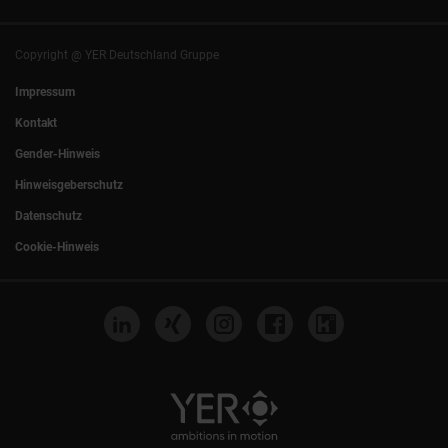
München
|
Stuttgart
Hamburg
|
Köln
Eventlocation DECK7
Bochum
|
Mannheim
Experts Talk
Nürnberg
|
Frankfurt
Copyright @ YER Deutschland Gruppe
Rostock
|
Berlin
Impressum
Kontakt
Gender-Hinweis
Hinweisgeberschutz
Datenschutz
Cookie-Hinweis