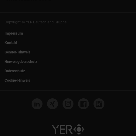
+49 (0)89 540210-0
Philipp Riedel als Speaker
München
|
Stuttgart
Hamburg
|
Köln
Eventlocation DECK7
Bochum
|
Mannheim
Experts Talk
Nürnberg
|
Frankfurt
Copyright @ YER Deutschland Gruppe
Rostock
|
Berlin
Impressum
Kontakt
Gender-Hinweis
Hinweisgeberschutz
Datenschutz
Cookie-Hinweis