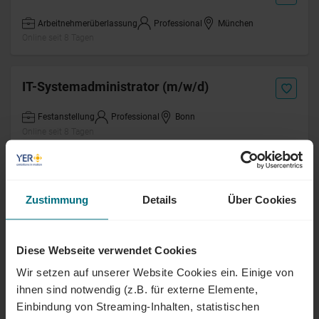
Arbeitnehmerüberlassung
Professional
München
Online seit 8 Tagen
IT-Systemadministrator (m/w/d)
Festanstellung
Professional
Bonn
Online seit 8 Tagen
Junior IT-Systemadministrator (m/w/d)
Zustimmung
Details
Über Cookies
Festanstellung
Junior
Bonn
Online seit 8 Tagen
Diese Webseite verwendet Cookies
Wir setzen auf unserer Website Cookies ein. Einige von
Senior SAP ABAP Entwickler HCM /
Payroll (m/w/d)
ihnen sind notwendig (z.B. für externe Elemente,
Einbindung von Streaming-Inhalten, statistischen
Arbeitnehmerüberlassung
Senior
Köln