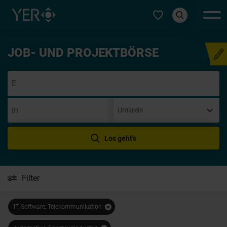
Typ auswählen
JOB- UND PROJEKTBÖRSE
Initiativbew
Los geht's
Filter
IT, Software, Telekommunikation