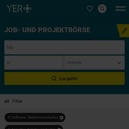
Typ auswählen
JOB- UND PROJEKTBÖRSE
Initiativbew
Los geht's
Filter
IT, Software, Telekommunikation