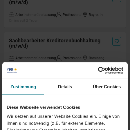
(m/w/d)
Arbeitnehmerüberlassung
Professional
Bayreuth
Online seit 2 Tagen
Sachbearbeiter Kreditorenbuchhaltung
(m/w/d)
Arbeitnehmerüberlassung
Professional
Backnang
Online seit 2 Tagen
Sachbearbeiter Dienstbarkeiten (m/w/d)
Zustimmung
Details
Über Cookies
Arbeitnehmerüberlassung
Professional
Bayreuth
Online seit 2 Tagen
Diese Webseite verwendet Cookies
Wir setzen auf unserer Website Cookies ein. Einige von
Scrum Master (m/w/d) SAFe
ihnen sind notwendig (z.B. für externe Elemente,