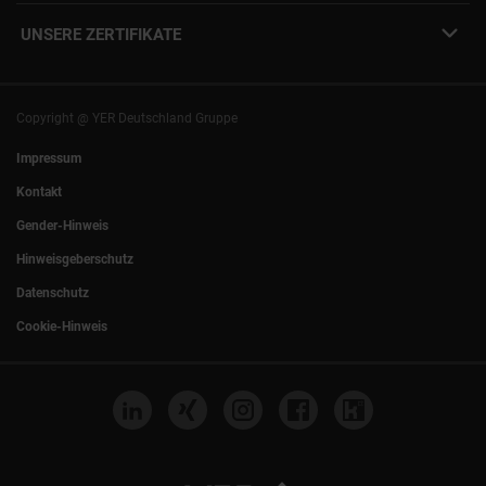
YER Fakten
info@yer.de
Presse
UNSERE ZERTIFIKATE
+49 (0)89 540210-0
Philipp Riedel als Speaker
München
|
Stuttgart
Hamburg
|
Köln
Eventlocation DECK7
Bochum
|
Mannheim
Experts Talk
Nürnberg
|
Frankfurt
Copyright @ YER Deutschland Gruppe
Rostock
|
Berlin
Impressum
Kontakt
Gender-Hinweis
Hinweisgeberschutz
Datenschutz
Cookie-Hinweis