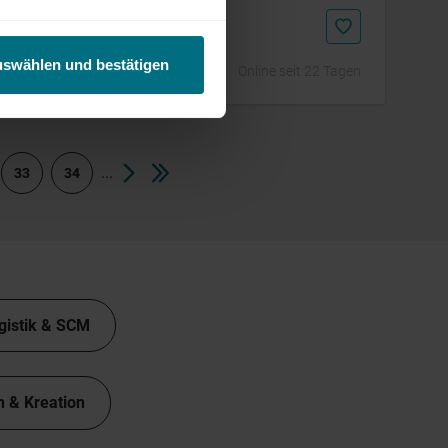
uswählen und bestätigen
Online seit 22 Tagen
...
33
34
gistik & SCM
n & Kreation