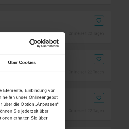
Online seit 22 Tagen
d Sensorik
Über Cookies
Online seit 22 Tagen
ne Elemente, Einbindung von
h helfen unser Onlineangebot
r über die Option „Anpassen“
Online seit 22 Tagen
önnen Sie jederzeit über
tionen erhalten Sie über