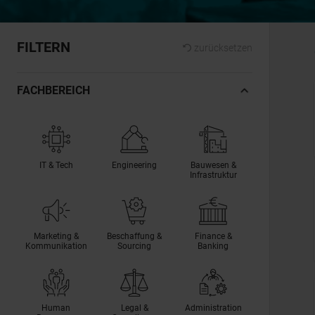
FILTERN
zurücksetzen
FACHBEREICH
IT & Tech
Engineering
Bauwesen &
Infrastruktur
Marketing &
Beschaffung &
Finance &
Kommunikation
Sourcing
Banking
Human
Legal &
Administration