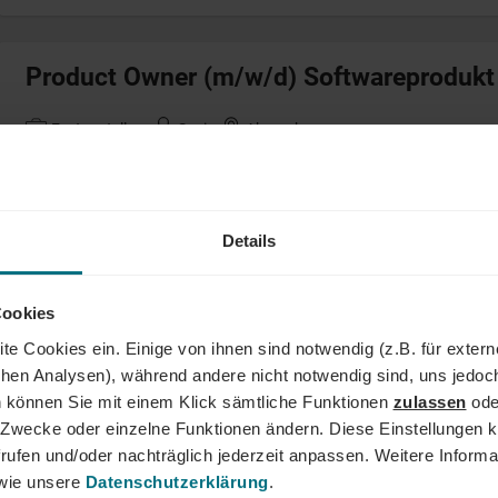
Product Owner (m/w/d) Softwareprodukt
Festanstellung
Senior
Ahrensburg
Interim Elektrotechniker (m/w/d) R&D un
Details
Freelance
Senior
Bietigheim-Bissingen / remote
Cookies
te Cookies ein. Einige von ihnen sind notwendig (z.B. für exter
Projektmanager Battery (m/w/d)
schen Analysen), während andere nicht notwendig sind, uns jedoc
 können Sie mit einem Klick sämtliche Funktionen
zulassen
ode
Arbeitnehmerüberlassung
Senior
Schierling
ne Zwecke oder einzelne Funktionen ändern. Diese Einstellungen k
rufen und/oder nachträglich jederzeit anpassen. Weitere Informa
ie unsere
Datenschutzerklärung
.