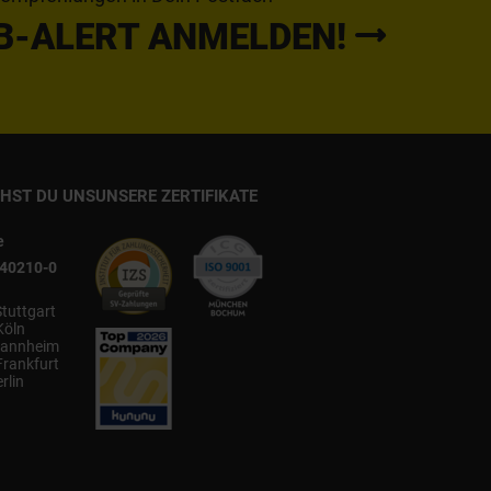
B-ALERT ANMELDEN!
CHST DU UNS
UNSERE ZERTIFIKATE
e
540210-0
Stuttgart
Köln
annheim
Frankfurt
rlin