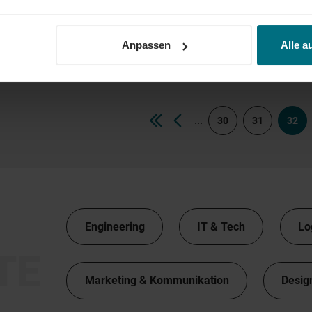
Full Stack Software Engineer (m/w/d)
Anpassen
Alle a
Arbeitnehmerüberlassung
Professional
München
...
30
31
32
Engineering
IT & Tech
Lo
TE
Marketing & Kommunikation
Desig