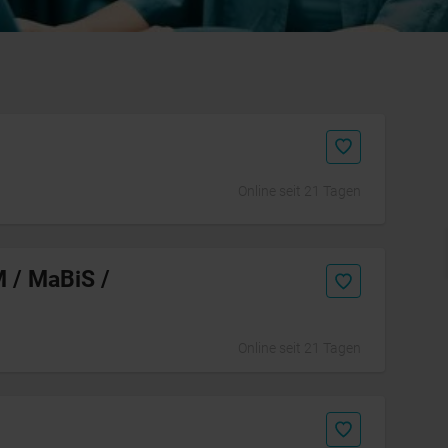
Online seit 21 Tagen
Initiativbewerbung
M / MaBiS /
Online seit 21 Tagen