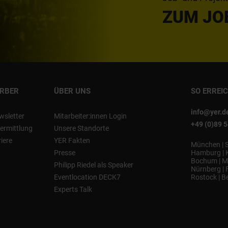
ZUM JO
ERBER
ÜBER UNS
SO ERREI
info@yer.d
wsletter
Mitarbeiter:innen Login
+49 (0)89 
ermittlung
Unsere Standorte
riere
YER Fakten
München
|
Presse
Hamburg
|
Bochum
|
M
Philipp Riedel als Speaker
Nürnberg
|
Eventlocation DECK7
Rostock
|
Be
Experts Talk