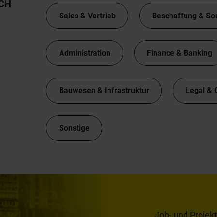
TCH
Sales & Vertrieb
Beschaffung & So
Administration
Finance & Banking
Bauwesen & Infrastruktur
Legal & 
Sonstige
Job- und Projek