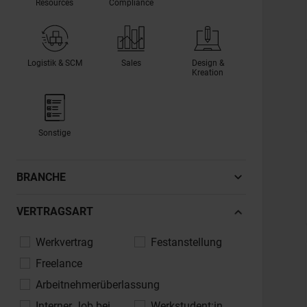
Resources
Compliance
Logistik & SCM
Sales
Design &
Kreation
Sonstige
BRANCHE
Automotive, Fahrzeugindustrie
VERTRAGSART
Banken, Finanzdienstleistungen,
Werkvertrag
Festanstellung
Versicherungen
Freelance
Bau, Architektur, Immobilien
Arbeitnehmerüberlassung
Chemie, Pharma, Life Sciences
Interner Job bei
Werkstudent:in