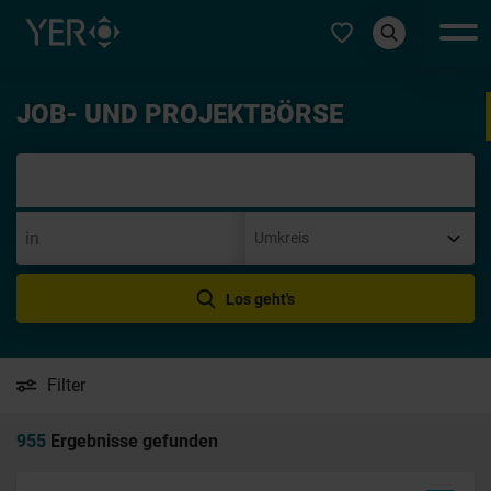
Typ auswählen
JOB- UND PROJEKTBÖRSE
Initia
Los geht's
Filter
955
Ergebnisse gefunden