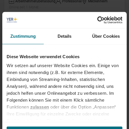
Arbeitnehmerüberlassung
Professional
Meckenheim
Online seit 1 Monat
Qualitätsprüfer (m/w/d)
Zustimmung
Details
Über Cookies
Arbeitnehmerüberlassung
Professional
Kassel
Online seit 1 Monat
Diese Webseite verwendet Cookies
Auftragskoordinator (m/w/d)
Wir setzen auf unserer Website Cookies ein. Einige von
ihnen sind notwendig (z.B. für externe Elemente,
Arbeitnehmerüberlassung
Professional
Kassel
Einbindung von Streaming-Inhalten, statistischen
Online seit 1 Monat
Analysen), während andere nicht notwendig sind, uns
jedoch helfen unser Onlineangebot zu verbessern. Im
Folgenden können Sie mit einem Klick sämtliche
Fachkraft für Lagerlogistik (m/w/d)
Funktionen
zulassen
oder über die Option „Anpassen“
Ihre Einwilligung für einzelne Zwecke oder einzelne
Arbeitnehmerüberlassung
Professional
München
Funktionen ändern. Diese Einstellungen können Sie
Online seit 1 Monat
jederzeit über unseren
Cookie-Hinweis
aufrufen