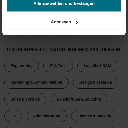
und/oder nachträglich jederzeit anpassen. Weitere
Alle auswählen und bestätigen
Informationen erhalten Sie über unseren
Cookie-Hinweis
...
...
60
61
62
63
64
sowie unsere
Datenschutzerklärung
.
Anpassen
JOBS & PROJEKTE
FINDE DEIN PERFECT MATCH IN DEINEM SKILLBEREICH:
Engineering
IT & Tech
Logistik & SCM
Marketing & Kommunikation
Design & Kreation
Sales & Vertrieb
Beschaffung & Sourcing
HR
Administration
Finance & Banking