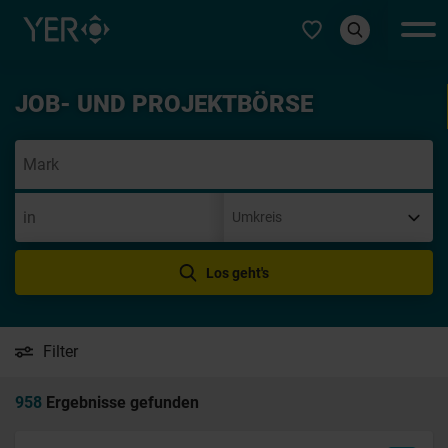
Typ auswählen
JOB- UND PROJEKTBÖRSE
Init
Los geht's
Filter
958
Ergebnisse gefunden