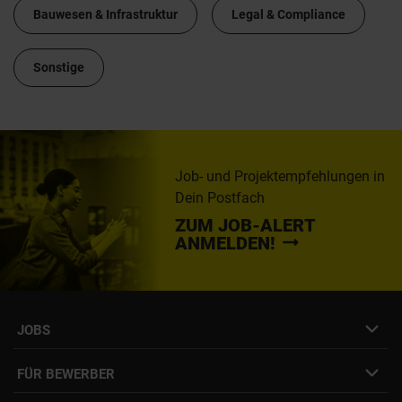
Bauwesen & Infrastruktur
Legal & Compliance
Sonstige
Job- und Projektempfehlungen in
Dein Postfach
ZUM JOB-ALERT
ANMELDEN!
JOBS
Job- & Projektbörse
FÜR BEWERBER
Initiativbewerbung
Job Alert Anmeldung
Karriere-Newsletter