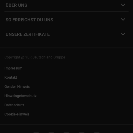
Interne Jobs
ÜBER UNS
Freelance Vermittlung
Interne Karriere
Mitarbeiter:innen Login
SO ERREICHST DU UNS
Unsere Standorte
YER Fakten
info@yer.de
Presse
UNSERE ZERTIFIKATE
+49 (0)89 540210-0
Philipp Riedel als Speaker
München
|
Stuttgart
Hamburg
|
Köln
Eventlocation DECK7
Bochum
|
Mannheim
Experts Talk
Nürnberg
|
Frankfurt
Copyright @ YER Deutschland Gruppe
Rostock
|
Berlin
Impressum
Kontakt
Gender-Hinweis
Hinweisgeberschutz
Datenschutz
Cookie-Hinweis