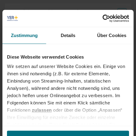
Teamleitung Debitoren- und
Kreditorenbuchhaltung (m/w/d)
Festanstellung
Professional
München
Zustimmung
Details
Über Cookies
Online seit 2 Monaten
Diese Webseite verwendet Cookies
Data & AI Engineer (m/w/d) Energie &
Computer Vision
Wir setzen auf unserer Website Cookies ein. Einige von
ihnen sind notwendig (z.B. für externe Elemente,
Arbeitnehmerüberlassung
Professional
Hamburg
Einbindung von Streaming-Inhalten, statistischen
Online seit 2 Monaten
Analysen), während andere nicht notwendig sind, uns
jedoch helfen unser Onlineangebot zu verbessern. Im
Head of Tax & Accounting (m/w/d)
Folgenden können Sie mit einem Klick sämtliche
Funktionen
zulassen
oder über die Option „Anpassen“
Festanstellung
Lead / Management
Abtsgmünd
Ihre Einwilligung für einzelne Zwecke oder einzelne
Online seit 2 Monaten
Funktionen ändern. Diese Einstellungen können Sie
jederzeit über unseren
Cookie-Hinweis
aufrufen