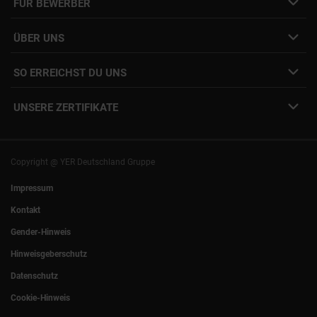
FÜR BEWERBER
Initiativbewerbung
Job Alert Anmeldung
Karriere-Newsletter
Interne Jobs
ÜBER UNS
Freelance Vermittlung
Interne Karriere
Mitarbeiter:innen Login
SO ERREICHST DU UNS
Unsere Standorte
YER Fakten
info@yer.de
Presse
UNSERE ZERTIFIKATE
+49 (0)89 540210-0
Philipp Riedel als Speaker
München
|
Stuttgart
Hamburg
|
Köln
Eventlocation DECK7
Bochum
|
Mannheim
Experts Talk
Nürnberg
|
Frankfurt
Copyright @ YER Deutschland Gruppe
Rostock
|
Berlin
Impressum
Kontakt
Gender-Hinweis
Hinweisgeberschutz
Datenschutz
Cookie-Hinweis