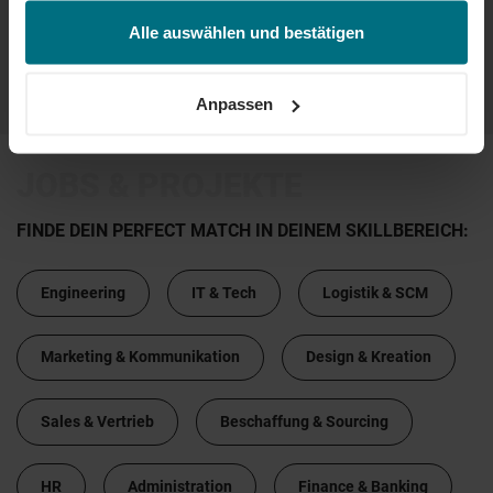
jederzeit über unseren
Cookie-Hinweis
aufrufen
und/oder nachträglich jederzeit anpassen. Weitere
Alle auswählen und bestätigen
Informationen erhalten Sie über unseren
Cookie-Hinweis
sowie unsere
Datenschutzerklärung
.
...
...
61
62
63
64
65
Anpassen
JOBS & PROJEKTE
FINDE DEIN PERFECT MATCH IN DEINEM SKILLBEREICH:
Engineering
IT & Tech
Logistik & SCM
Marketing & Kommunikation
Design & Kreation
Sales & Vertrieb
Beschaffung & Sourcing
HR
Administration
Finance & Banking