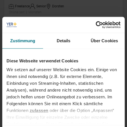
Freelance
Senior
Dorsten
Online seit 2 Monaten
Fullstack Entwickler (m/w/d)
Zustimmung
Details
Über Cookies
Arbeitnehmerüberlassung
Professional
München
Online seit 2 Monaten
Diese Webseite verwendet Cookies
Fachbauleiter Rohrleitungsbau (m/w/d)
Wir setzen auf unserer Website Cookies ein. Einige von
ihnen sind notwendig (z.B. für externe Elemente,
Freelance
Senior
Dorsten
Einbindung von Streaming-Inhalten, statistischen
Online seit 2 Monaten
Analysen), während andere nicht notwendig sind, uns
jedoch helfen unser Onlineangebot zu verbessern. Im
Folgenden können Sie mit einem Klick sämtliche
Sachbearbeiter Forderungsmanagement
Funktionen
zulassen
oder über die Option „Anpassen“
(m/w/d)
Ihre Einwilligung für einzelne Zwecke oder einzelne
Funktionen ändern. Diese Einstellungen können Sie
Arbeitnehmerüberlassung
Junior
Cottbus