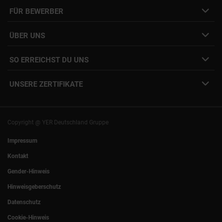
Job- & Projektbörse
FÜR BEWERBER
Initiativbewerbung
Job Alert Anmeldung
Karriere-Newsletter
Interne Jobs
ÜBER UNS
Freelance Vermittlung
Interne Karriere
Mitarbeiter:innen Login
SO ERREICHST DU UNS
Unsere Standorte
YER Fakten
info@yer.de
Presse
UNSERE ZERTIFIKATE
+49 (0)89 540210-0
Philipp Riedel als Speaker
München
|
Stuttgart
Hamburg
|
Köln
Eventlocation DECK7
Bochum
|
Mannheim
Experts Talk
Nürnberg
|
Frankfurt
Copyright @ YER Deutschland Gruppe
Rostock
|
Berlin
Impressum
Kontakt
Gender-Hinweis
Hinweisgeberschutz
Datenschutz
Cookie-Hinweis