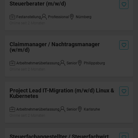
Steuerberater (m/w/d)
Festanstellung
Professional
Nürnberg
Online seit 2 Monaten
Claimmanager / Nachtragsmanager
(w/m/d)
Arbeitnehmerüberlassung
Senior
Philippsburg
Online seit 2 Monaten
Project Lead IT-Migration (m/w/d) Linux &
Kubernetes
Arbeitnehmerüberlassung
Senior
Karlsruhe
Online seit 2 Monaten
Steuerfachangestellter / Steuerfachwirt