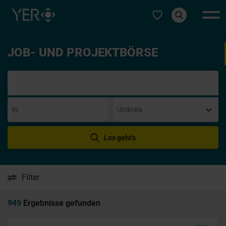
Typ auswählen
JOB- UND PROJEKTBÖRSE
Initi
Los geht's
Filter
949
Ergebnisse gefunden