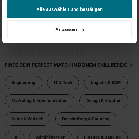
jederzeit über unseren
Cookie-Hinweis
aufrufen
und/oder nachträglich jederzeit anpassen. Weitere
Alle auswählen und bestätigen
Informationen erhalten Sie über unseren
Cookie-Hinweis
sowie unsere
Datenschutzerklärung
.
...
...
67
68
69
70
71
Anpassen
JOBS & PROJEKTE
FINDE DEIN PERFECT MATCH IN DEINEM SKILLBEREICH:
Engineering
IT & Tech
Logistik & SCM
Marketing & Kommunikation
Design & Kreation
Sales & Vertrieb
Beschaffung & Sourcing
HR
Administration
Finance & Banking