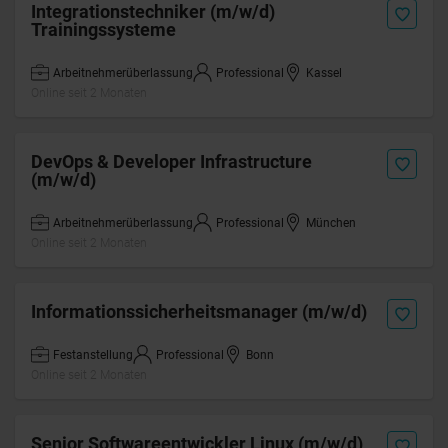
Integrationstechniker (m/w/d)
Trainingssysteme
Arbeitnehmerüberlassung
Professional
Kassel
Online seit 2 Monaten
DevOps & Developer Infrastructure
(m/w/d)
Arbeitnehmerüberlassung
Professional
München
Online seit 2 Monaten
Informationssicherheitsmanager (m/w/d)
Festanstellung
Professional
Bonn
Online seit 2 Monaten
Senior Softwareentwickler Linux (m/w/d)