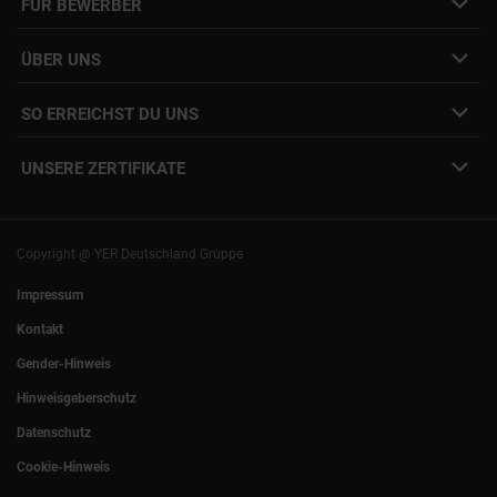
FÜR BEWERBER
Initiativbewerbung
Job Alert Anmeldung
Karriere-Newsletter
Interne Jobs
ÜBER UNS
Freelance Vermittlung
Interne Karriere
Mitarbeiter:innen Login
SO ERREICHST DU UNS
Unsere Standorte
YER Fakten
info@yer.de
Presse
UNSERE ZERTIFIKATE
+49 (0)89 540210-0
Philipp Riedel als Speaker
München
|
Stuttgart
Hamburg
|
Köln
Eventlocation DECK7
Bochum
|
Mannheim
Experts Talk
Nürnberg
|
Frankfurt
Copyright @ YER Deutschland Gruppe
Rostock
|
Berlin
Impressum
Kontakt
Gender-Hinweis
Hinweisgeberschutz
Datenschutz
Cookie-Hinweis