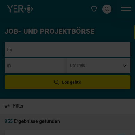
Typ auswählen
JOB- UND PROJEKTBÖRSE
Initi
Los geht's
Filter
955
Ergebnisse gefunden