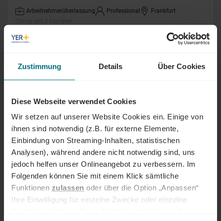
Arbeitnehmerüberlassung
Professional
Frankfurt
Online seit 2 Monaten
Mitarbeiter Inside Sales (m/w/d)
Zustimmung
Details
Über Cookies
Festanstellung
Professional
Hamburg
Online seit 2 Monaten
Diese Webseite verwendet Cookies
Wir setzen auf unserer Website Cookies ein. Einige von
Lackierer (m/w/d)
ihnen sind notwendig (z.B. für externe Elemente,
Einbindung von Streaming-Inhalten, statistischen
Arbeitnehmerüberlassung
Junior
Mindelheim
Analysen), während andere nicht notwendig sind, uns
Online seit 2 Monaten
jedoch helfen unser Onlineangebot zu verbessern. Im
Folgenden können Sie mit einem Klick sämtliche
Kalkulator (w/m/d) Technische Reinigung
Funktionen
zulassen
oder über die Option „Anpassen“
Ihre Einwilligung für einzelne Zwecke oder einzelne
Arbeitnehmerüberlassung
Professional
Stuttgart
Funktionen ändern. Diese Einstellungen können Sie
Online seit 2 Monaten