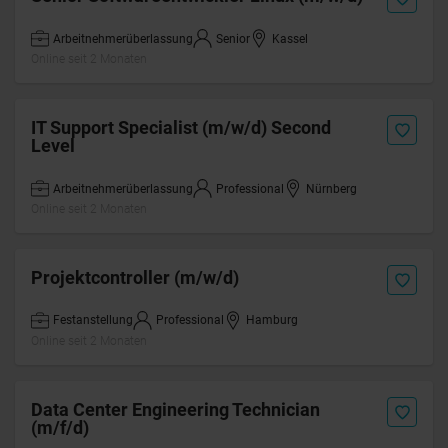
Arbeitnehmerüberlassung
Senior
Kassel
Online seit 2 Monaten
IT Support Specialist (m/w/d) Second
Level
Arbeitnehmerüberlassung
Professional
Nürnberg
Online seit 2 Monaten
Projektcontroller (m/w/d)
Festanstellung
Professional
Hamburg
Online seit 2 Monaten
Data Center Engineering Technician
(m/f/d)