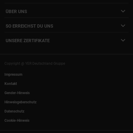
Job Alert Anmeldung
Karriere-Newsletter
Interne Jobs
ÜBER UNS
Freelance Vermittlung
Interne Karriere
Mitarbeiter:innen Login
SO ERREICHST DU UNS
Unsere Standorte
YER Fakten
info@yer.de
Presse
UNSERE ZERTIFIKATE
+49 (0)89 540210-0
Philipp Riedel als Speaker
München
|
Stuttgart
Hamburg
|
Köln
Eventlocation DECK7
Bochum
|
Mannheim
Experts Talk
Nürnberg
|
Frankfurt
Copyright @ YER Deutschland Gruppe
Rostock
|
Berlin
Impressum
Kontakt
Gender-Hinweis
Hinweisgeberschutz
Datenschutz
Cookie-Hinweis