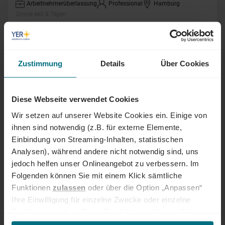
Arbeitnehmerüberlassung
Professional
Hamburg
Online seit 8 Tagen
Mitarbeiter Netz-Support (m/w/d)
Zustimmung
Details
Über Cookies
Arbeitnehmerüberlassung
Senior
Schwerin
Online seit 9 Tagen
Diese Webseite verwendet Cookies
Specialist Payroll (m/w/d)
Wir setzen auf unserer Website Cookies ein. Einige von
ihnen sind notwendig (z.B. für externe Elemente,
Arbeitnehmerüberlassung
Senior
Hamburg
Einbindung von Streaming-Inhalten, statistischen
Online seit 10 Tagen
Analysen), während andere nicht notwendig sind, uns
jedoch helfen unser Onlineangebot zu verbessern. Im
Folgenden können Sie mit einem Klick sämtliche
Kreditorenbuchhalter (m/w/d)
Funktionen
zulassen
oder über die Option „Anpassen“
Ihre Einwilligung für einzelne Zwecke oder einzelne
Arbeitnehmerüberlassung
Professional
Kiel
Funktionen ändern. Diese Einstellungen können Sie
Online seit 10 Tagen
jederzeit über unseren
Cookie-Hinweis
aufrufen