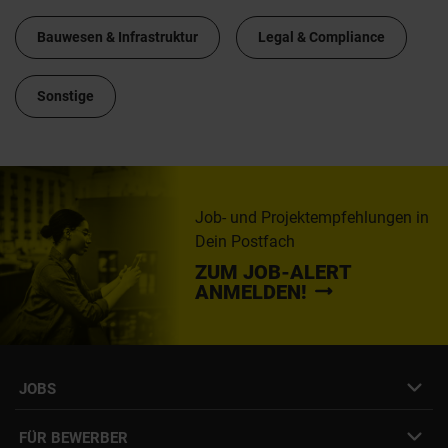
Bauwesen & Infrastruktur
Legal & Compliance
Sonstige
Job- und Projektempfehlungen in
Dein Postfach
ZUM JOB-ALERT
ANMELDEN!
JOBS
Job- & Projektbörse
FÜR BEWERBER
Initiativbewerbung