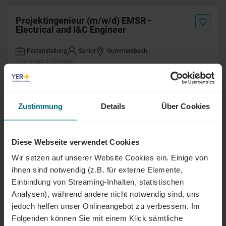
Projektingenieur (m/w/d) EMSR -
Electrical and I&C Engineer
Festanstellung
Senior
Gummersbach
Online seit 4 Monaten
Ingenieur für Qualitätsstandards in
Entsorgunsbetrieben (m/w/d)
Zustimmung
Details
Über Cookies
Arbeitnehmerüberlassung
Professional
Eggenstein-Leopoldshafen
Diese Webseite verwendet Cookies
Online seit 1 Tag
Wir setzen auf unserer Website Cookies ein. Einige von
ihnen sind notwendig (z.B. für externe Elemente,
Ingenieur (m/w/d) Atomrechtliche
Einbindung von Streaming-Inhalten, statistischen
Verfahren und Dokumentation
Analysen), während andere nicht notwendig sind, uns
jedoch helfen unser Onlineangebot zu verbessern. Im
Arbeitnehmerüberlassung
Professional
Folgenden können Sie mit einem Klick sämtliche
Eggenstein-Leopoldshafen