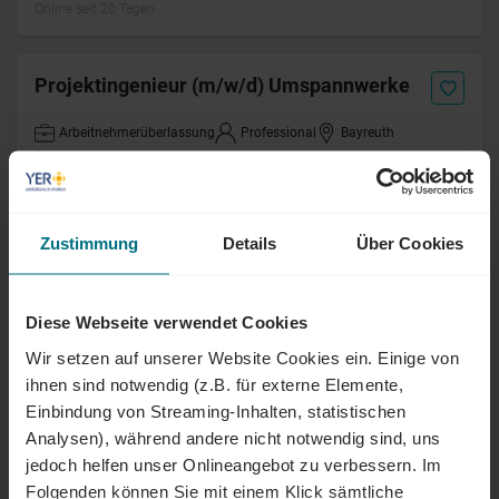
Online seit 20 Tagen
Projektingenieur (m/w/d) Umspannwerke
Arbeitnehmerüberlassung
Professional
Bayreuth
Online seit 4 Monaten
Ingenieur für Umfeldanalysen
Zustimmung
Details
Über Cookies
Hochspannung/Strategische Netzbedarfe
(m/w/d)
Freelance
Senior
Nürnberg
Diese Webseite verwendet Cookies
Online seit 19 Tagen
Wir setzen auf unserer Website Cookies ein. Einige von
ihnen sind notwendig (z.B. für externe Elemente,
Einbindung von Streaming-Inhalten, statistischen
Projektingenieur (m/w/d) EMSR -
Analysen), während andere nicht notwendig sind, uns
Electrical and I&C Engineer
jedoch helfen unser Onlineangebot zu verbessern. Im
Festanstellung
Senior
Gummersbach
Folgenden können Sie mit einem Klick sämtliche