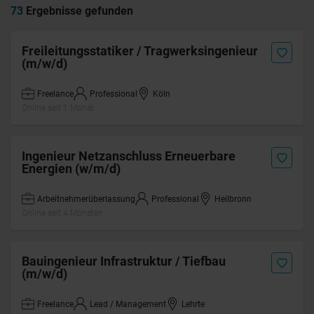
73
Ergebnisse gefunden
Freileitungsstatiker / Tragwerksingenieur
(m/w/d)
Freelance
Professional
Köln
Online seit 1 Monat
Ingenieur Netzanschluss Erneuerbare
Energien (w/m/d)
Arbeitnehmerüberlassung
Professional
Heilbronn
Online seit 4 Monaten
Bauingenieur Infrastruktur / Tiefbau
(m/w/d)
Freelance
Lead / Management
Lehrte