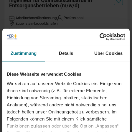
Ingenieur für Qualitätsstandards in
Entsorgunsbetrieben (m/w/d)
Arbeitnehmerüberlassung
Professional
Eggenstein-Leopoldshafen
Online seit 2 Tagen
Elektroingenieur TGA Planung (m/w/d)
Zustimmung
Details
Über Cookies
Arbeitnehmerüberlassung
Professional
Erlangen
Online seit 24 Tagen
Diese Webseite verwendet Cookies
Wir setzen auf unserer Website Cookies ein. Einige von
Verifikations- und Testingenieur
ihnen sind notwendig (z.B. für externe Elemente,
Einbindung von Streaming-Inhalten, statistischen
Arbeitnehmerüberlassung
Professional
Hamburg
Analysen), während andere nicht notwendig sind, uns
Online seit 28 Tagen
jedoch helfen unser Onlineangebot zu verbessern. Im
Folgenden können Sie mit einem Klick sämtliche
Funktionen
zulassen
oder über die Option „Anpassen“
Projektingenieur Mittel- und