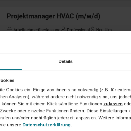
Projektmanager HVAC (m/w/d)
Arbeitnehmerüberlassung
Professional
Neu-Ulm
Projektleiter Freileitungsbau (m/w/d)
Details
Arbeitnehmerüberlassung
Professional
Borken
Cookies
te Cookies ein. Einige von ihnen sind notwendig (z.B. für exter
Auftragskoordinator (m/w/d)
schen Analysen), während andere nicht notwendig sind, uns jedoc
 können Sie mit einem Klick sämtliche Funktionen
zulassen
ode
Arbeitnehmerüberlassung
Professional
Kassel
ne Zwecke oder einzelne Funktionen ändern. Diese Einstellungen k
rufen und/oder nachträglich jederzeit anpassen. Weitere Informa
ie unsere
Datenschutzerklärung
.