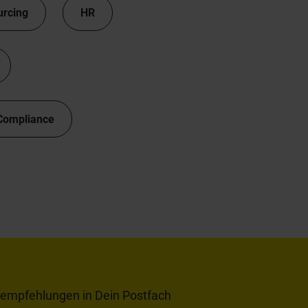
urcing
HR
Compliance
tempfehlungen in Dein Postfach