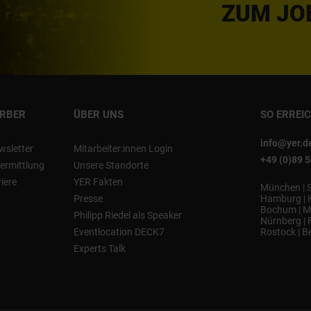
ZUM JO
ERBER
ÜBER UNS
SO ERREI
info@yer.d
wsletter
Mitarbeiter:innen Login
+49 (0)89 
ermittlung
Unsere Standorte
riere
YER Fakten
München
|
Presse
Hamburg
|
Bochum
|
M
Philipp Riedel als Speaker
Nürnberg
|
Eventlocation DECK7
Rostock
|
Be
Experts Talk