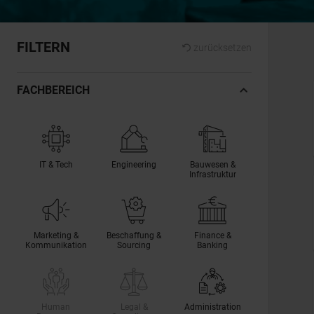
FILTERN
zurücksetzen
FACHBEREICH
IT & Tech
Engineering
Bauwesen &
Infrastruktur
Marketing &
Beschaffung &
Finance &
Kommunikation
Sourcing
Banking
Human
Legal &
Administration