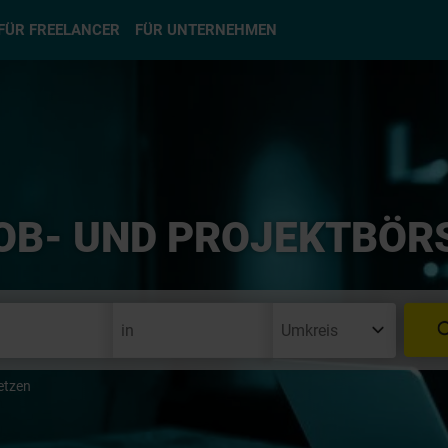
hlen
FÜR FREELANCER
FÜR UNTERNEHMEN
OB- UND PROJEKTBÖR
etzen