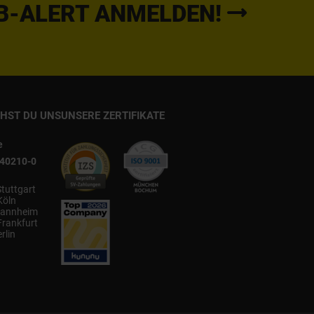
B-ALERT ANMELDEN!
CHST DU UNS
UNSERE ZERTIFIKATE
e
540210-0
Stuttgart
Köln
annheim
Frankfurt
rlin