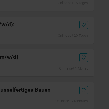
Online seit 15 Tagen
/w/d):
Online seit 20 Tagen
(m/w/d)
Online seit 1 Monat
lüsselfertiges Bauen
Online seit 7 Monaten