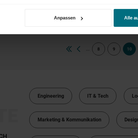
Projektleiter (m/w/d) Elektrolyse
Freelance
Professional
Hamburg
Anpassen
Alle a
...
8
9
10
Engineering
IT & Tech
Lo
TE
Marketing & Kommunikation
Desig
TCH