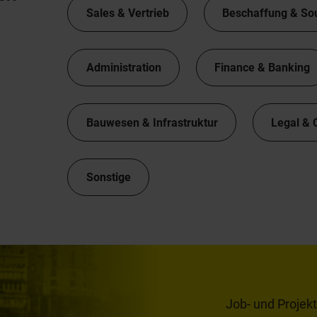
Sales & Vertrieb
Beschaffung & So
Administration
Finance & Banking
Bauwesen & Infrastruktur
Legal & 
Sonstige
Job- und Projek