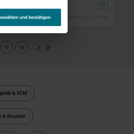
Online seit 3 Monaten
uswählen und bestätigen
...
11
12
gistik & SCM
n & Kreation