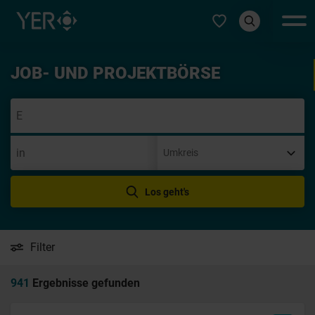
Typ auswählen
JOB- UND PROJEKTBÖRSE
Init
Los geht's
Filter
941
Ergebnisse gefunden