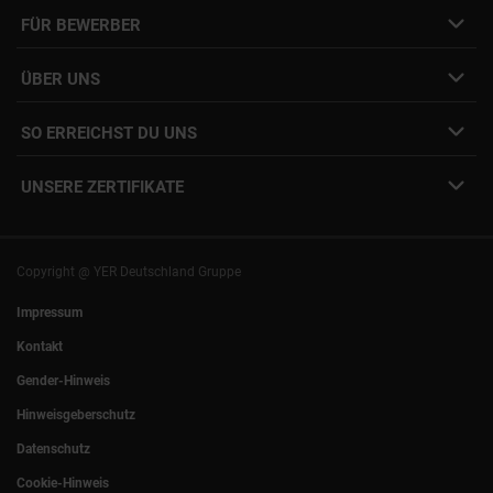
Job- & Projektbörse
FÜR BEWERBER
Initiativbewerbung
Job Alert Anmeldung
Karriere-Newsletter
Interne Jobs
ÜBER UNS
Freelance Vermittlung
Interne Karriere
Mitarbeiter:innen Login
SO ERREICHST DU UNS
Unsere Standorte
YER Fakten
info@yer.de
Presse
UNSERE ZERTIFIKATE
+49 (0)89 540210-0
Philipp Riedel als Speaker
München
|
Stuttgart
Hamburg
|
Köln
Eventlocation DECK7
Bochum
|
Mannheim
Experts Talk
Nürnberg
|
Frankfurt
Copyright @ YER Deutschland Gruppe
Rostock
|
Berlin
Impressum
Kontakt
Gender-Hinweis
Hinweisgeberschutz
Datenschutz
Cookie-Hinweis