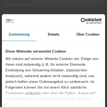
Online seit 7 Tagen
Lead Prüfingenieur (m/w/d) Optische
Messtechnik
Festanstellung
Professional
Mühldorf
Zustimmung
Details
Über Cookies
Online seit 7 Tagen
Diese Webseite verwendet Cookies
Qualitätstechniker (m/w/d) Fertigung
Wir setzen auf unserer Website Cookies ein. Einige von
ihnen sind notwendig (z.B. für externe Elemente,
Arbeitnehmerüberlassung
Professional
München
Online seit 7 Tagen
Einbindung von Streaming-Inhalten, statistischen
Analysen), während andere nicht notwendig sind, uns
jedoch helfen unser Onlineangebot zu verbessern. Im
BESS Technical Authority / Owner’s
Folgenden können Sie mit einem Klick sämtliche
Engineer – Grid & Commissioning Lead
Funktionen
zulassen
oder über die Option „Anpassen“
(m/w/d)
Ihre Einwilligung für einzelne Zwecke oder einzelne
Funktionen ändern. Diese Einstellungen können Sie
Freelance
Senior
Essen