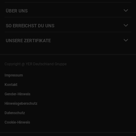
Job Alert Anmeldung
Karriere-Newsletter
Interne Jobs
ÜBER UNS
Freelance Vermittlung
Interne Karriere
Mitarbeiter:innen Login
SO ERREICHST DU UNS
Unsere Standorte
YER Fakten
info@yer.de
Presse
UNSERE ZERTIFIKATE
+49 (0)89 540210-0
Philipp Riedel als Speaker
München
|
Stuttgart
Hamburg
|
Köln
Eventlocation DECK7
Bochum
|
Mannheim
Experts Talk
Nürnberg
|
Frankfurt
Copyright @ YER Deutschland Gruppe
Rostock
|
Berlin
Impressum
Kontakt
Gender-Hinweis
Hinweisgeberschutz
Datenschutz
Cookie-Hinweis