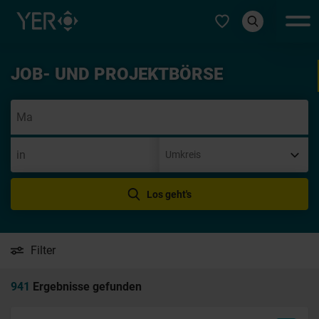
Typ auswählen
JOB- UND PROJEKTBÖRSE
Init
Los geht's
Filter
941
Ergebnisse gefunden