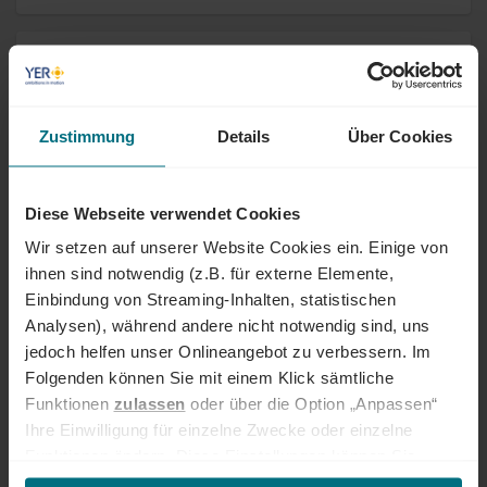
System Engineer (m/w/d) Storage &
Infrastructure
Arbeitnehmerüberlassung
Professional
Zustimmung
Details
Über Cookies
Niedernhall-Waldzimmern
Online seit 8 Tagen
Diese Webseite verwendet Cookies
Beteiligungscontroller (m/w/d)
Wir setzen auf unserer Website Cookies ein. Einige von
ihnen sind notwendig (z.B. für externe Elemente,
Festanstellung
Senior
Augsburg
Einbindung von Streaming-Inhalten, statistischen
Online seit 8 Tagen
Analysen), während andere nicht notwendig sind, uns
jedoch helfen unser Onlineangebot zu verbessern. Im
Folgenden können Sie mit einem Klick sämtliche
Legal Assistant (m/w/d)
Funktionen
zulassen
oder über die Option „Anpassen“
Ihre Einwilligung für einzelne Zwecke oder einzelne
Festanstellung
Professional
Frankfurt
Funktionen ändern. Diese Einstellungen können Sie
Online seit 8 Tagen
jederzeit über unseren
Cookie-Hinweis
aufrufen