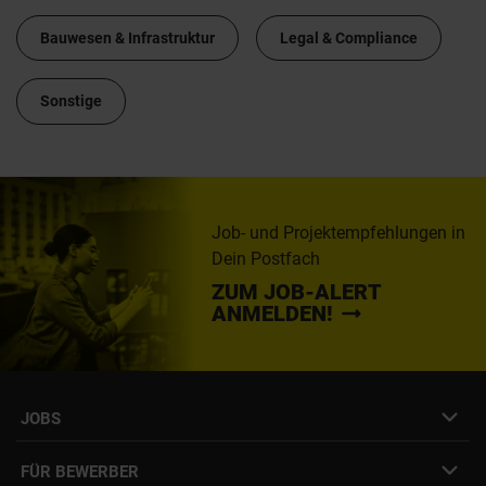
Bauwesen & Infrastruktur
Legal & Compliance
Sonstige
Job- und Projektempfehlungen in
Dein Postfach
ZUM JOB-ALERT
ANMELDEN!
JOBS
Job- & Projektbörse
FÜR BEWERBER
Initiativbewerbung