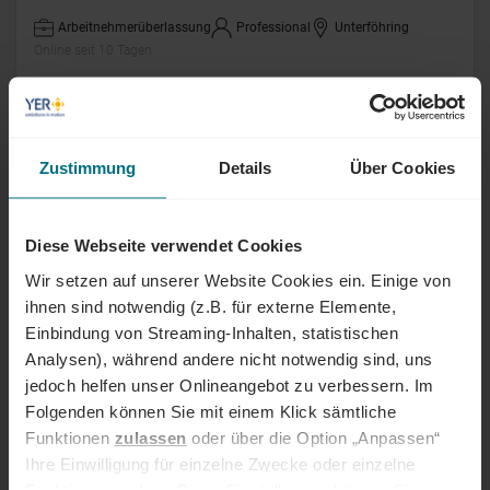
Arbeitnehmerüberlassung
Professional
Unterföhring
Online seit 10 Tagen
Labor Elektroniker (m/w/d) Hardware
Baugruppen Simatic
Zustimmung
Details
Über Cookies
Arbeitnehmerüberlassung
Junior
Amberg
Online seit 10 Tagen
Diese Webseite verwendet Cookies
Wir setzen auf unserer Website Cookies ein. Einige von
Kaufmännischer Projektkoordinator
ihnen sind notwendig (z.B. für externe Elemente,
(m/w/d)
Einbindung von Streaming-Inhalten, statistischen
Festanstellung
Professional
Frankfurt
Analysen), während andere nicht notwendig sind, uns
Online seit 10 Tagen
jedoch helfen unser Onlineangebot zu verbessern. Im
Folgenden können Sie mit einem Klick sämtliche
Funktionen
zulassen
oder über die Option „Anpassen“
Fachbauleiter Tiefbau (m/w/d)
Ihre Einwilligung für einzelne Zwecke oder einzelne
Funktionen ändern. Diese Einstellungen können Sie