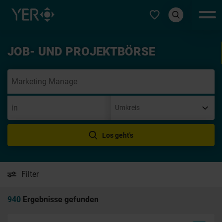
Typ auswählen
JOB- UND PROJEKTBÖRSE
Init
Los geht's
Filter
940
Ergebnisse gefunden