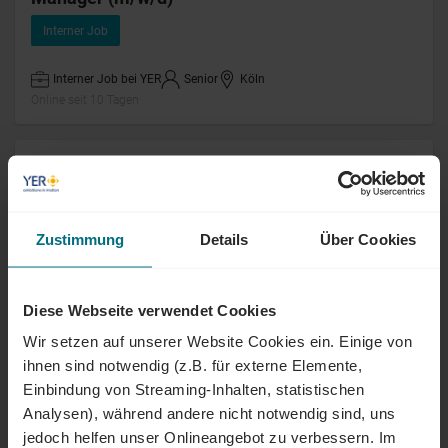
Interner Job
Interner Job bei YER
Senior
Köln
Online seit 10 Tagen
Senior Sales Consultant (m/w/d) TECH &
IT
Interner Job
Zustimmung
Details
Über Cookies
Interner Job bei YER
Senior
Köln
Online seit 10 Tagen
Diese Webseite verwendet Cookies
Wir setzen auf unserer Website Cookies ein. Einige von
Kreditorenbuchhalter /
ihnen sind notwendig (z.B. für externe Elemente,
Steuerfachangestellter (m/w/d)
Einbindung von Streaming-Inhalten, statistischen
Interner Job
Analysen), während andere nicht notwendig sind, uns
jedoch helfen unser Onlineangebot zu verbessern. Im