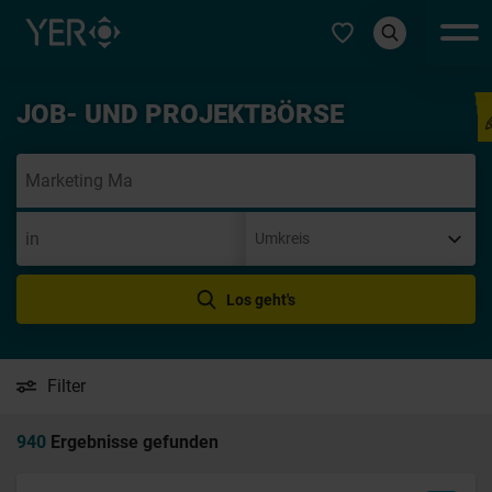
Typ auswählen
JOB- UND PROJEKTBÖRSE
Initiativ
Los geht's
Filter
940
Ergebnisse gefunden