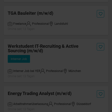
TGA Bauleiter (m/w/d)
Freelance
Professional
Landstuhl
Online seit 13 Tagen
Werkstudent IT-Recruiting & Active
Sourcing (m/w/d)
Interner Job
Interner Job bei YER
Professional
München
Online seit 13 Tagen
Energy Trading Analyst (m/w/d)
Arbeitnehmerüberlassung
Professional
Düsseldorf
Online seit 13 Tagen