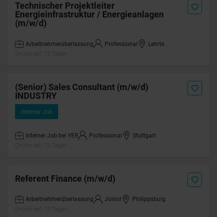
Technischer Projektleiter
Energieinfrastruktur / Energieanlagen
(m/w/d)
Arbeitnehmerüberlassung
Professional
Lehrte
Online seit 13 Tagen
(Senior) Sales Consultant (m/w/d)
INDUSTRY
Interner Job
Interner Job bei YER
Professional
Stuttgart
Online seit 13 Tagen
Referent Finance (m/w/d)
Arbeitnehmerüberlassung
Junior
Philippsburg
Online seit 13 Tagen