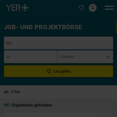
Typ auswählen
JOB- UND PROJEKTBÖRSE
Initi
Los geht's
Filter
941
Ergebnisse gefunden