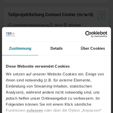
Teilprojektleitung Contact Center (m/w/d)
Arbeitnehmerüberlassung
Senior
München
Online seit 13 Tagen
Koordinator Dokumentenmanagement
Zustimmung
Details
Über Cookies
(w/m/d)
Arbeitnehmerüberlassung
Professional
Rostock
Diese Webseite verwendet Cookies
Online seit 13 Tagen
Wir setzen auf unserer Website Cookies ein. Einige von
ihnen sind notwendig (z.B. für externe Elemente,
Referent Projekt- und
Einbindung von Streaming-Inhalten, statistischen
Anforderungsmanagement (m/w/d)
Analysen), während andere nicht notwendig sind, uns
jedoch helfen unser Onlineangebot zu verbessern. Im
Arbeitnehmerüberlassung
Professional
Hannover
Folgenden können Sie mit einem Klick sämtliche
Online seit 13 Tagen
Funktionen
zulassen
oder über die Option „Anpassen“