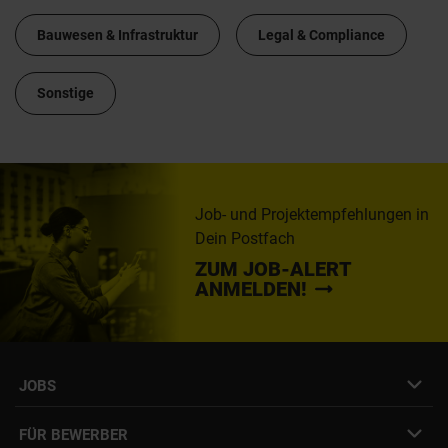
Bauwesen & Infrastruktur
Legal & Compliance
Sonstige
Job- und Projektempfehlungen in
Dein Postfach
ZUM JOB-ALERT
ANMELDEN!
JOBS
Job- & Projektbörse
FÜR BEWERBER
Initiativbewerbung