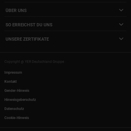
Job Alert Anmeldung
Karriere-Newsletter
Interne Jobs
ÜBER UNS
Freelance Vermittlung
Interne Karriere
Mitarbeiter:innen Login
SO ERREICHST DU UNS
Unsere Standorte
YER Fakten
info@yer.de
Presse
UNSERE ZERTIFIKATE
+49 (0)89 540210-0
Philipp Riedel als Speaker
München
|
Stuttgart
Hamburg
|
Köln
Eventlocation DECK7
Bochum
|
Mannheim
Experts Talk
Nürnberg
|
Frankfurt
Copyright @ YER Deutschland Gruppe
Rostock
|
Berlin
Impressum
Kontakt
Gender-Hinweis
Hinweisgeberschutz
Datenschutz
Cookie-Hinweis