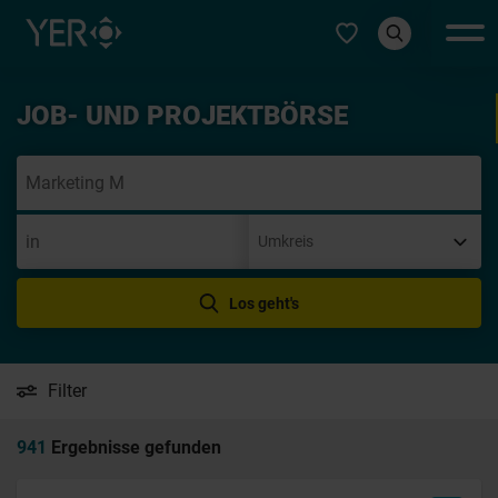
Typ auswählen
JOB- UND PROJEKTBÖRSE
Init
Los geht's
Filter
941
Ergebnisse gefunden