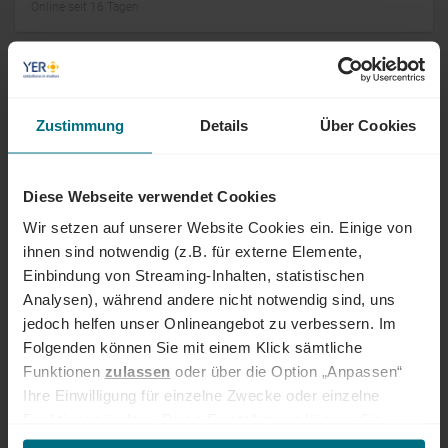
Online seit 16 Tagen
Auftragskoordinator (m/w/d)
Fertigungsplanung
Zustimmung
Details
Über Cookies
Arbeitnehmerüberlassung
Professional
München
Online seit 16 Tagen
Diese Webseite verwendet Cookies
Teamleiter Einkauf (m/w/d)
Wir setzen auf unserer Website Cookies ein. Einige von
ihnen sind notwendig (z.B. für externe Elemente,
Festanstellung
Senior
Gräfelfing
Einbindung von Streaming-Inhalten, statistischen
Online seit 16 Tagen
Analysen), während andere nicht notwendig sind, uns
jedoch helfen unser Onlineangebot zu verbessern. Im
Folgenden können Sie mit einem Klick sämtliche
Referent Einspeiseabrechnung (m/w/d)
Funktionen
zulassen
oder über die Option „Anpassen“
Ihre Einwilligung für einzelne Zwecke oder einzelne
Arbeitnehmerüberlassung
Professional
remote
Funktionen ändern. Diese Einstellungen können Sie
Online seit 17 Tagen
jederzeit über unseren
Cookie-Hinweis
aufrufen