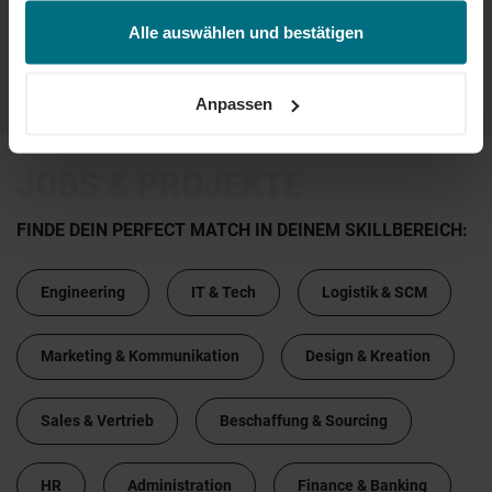
jederzeit über unseren
Cookie-Hinweis
aufrufen
und/oder nachträglich jederzeit anpassen. Weitere
Alle auswählen und bestätigen
Informationen erhalten Sie über unseren
Cookie-Hinweis
sowie unsere
Datenschutzerklärung
.
...
...
28
29
30
31
32
Anpassen
JOBS & PROJEKTE
FINDE DEIN PERFECT MATCH IN DEINEM SKILLBEREICH:
Engineering
IT & Tech
Logistik & SCM
Marketing & Kommunikation
Design & Kreation
Sales & Vertrieb
Beschaffung & Sourcing
HR
Administration
Finance & Banking