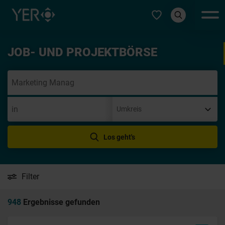
Typ auswählen
JOB- UND PROJEKTBÖRSE
Initia
Los geht's
Filter
948
Ergebnisse gefunden