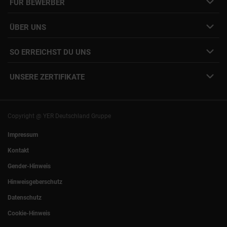
FÜR BEWERBER
Initiativbewerbung
Job Alert Anmeldung
Karriere-Newsletter
Interne Jobs
ÜBER UNS
Freelance Vermittlung
Interne Karriere
Mitarbeiter:innen Login
SO ERREICHST DU UNS
Unsere Standorte
YER Fakten
info@yer.de
Presse
UNSERE ZERTIFIKATE
+49 (0)89 540210-0
Philipp Riedel als Speaker
München
|
Stuttgart
Hamburg
|
Köln
Eventlocation DECK7
Bochum
|
Mannheim
Experts Talk
Nürnberg
|
Frankfurt
Copyright @ YER Deutschland Gruppe
Rostock
|
Berlin
Impressum
Kontakt
Gender-Hinweis
Hinweisgeberschutz
Datenschutz
Cookie-Hinweis