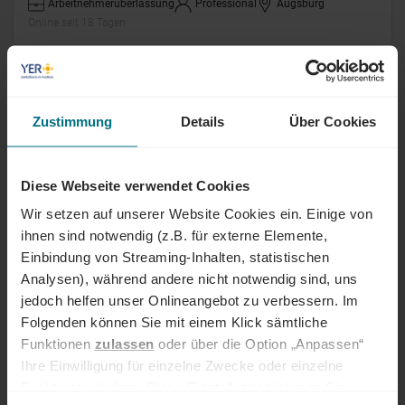
Arbeitnehmerüberlassung
Professional
Augsburg
Online seit 18 Tagen
Sachbearbeiter Datenmigration (m/w/d)
Zustimmung
Details
Über Cookies
Arbeitnehmerüberlassung
Professional
Augsburg
Online seit 18 Tagen
Diese Webseite verwendet Cookies
IT Service- und Systemkoordinator
Wir setzen auf unserer Website Cookies ein. Einige von
(m/w/d)
ihnen sind notwendig (z.B. für externe Elemente,
Einbindung von Streaming-Inhalten, statistischen
Arbeitnehmerüberlassung
Professional
Grevenbroich
Analysen), während andere nicht notwendig sind, uns
Online seit 18 Tagen
jedoch helfen unser Onlineangebot zu verbessern. Im
Folgenden können Sie mit einem Klick sämtliche
Network Engineer (m/w/d)
Funktionen
zulassen
oder über die Option „Anpassen“
Ihre Einwilligung für einzelne Zwecke oder einzelne
Festanstellung
Professional
Berlin
Funktionen ändern. Diese Einstellungen können Sie
Online seit 18 Tagen