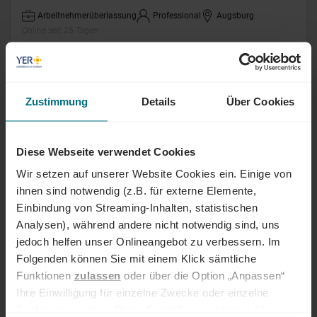
Arbeitnehmerüberlassung
Professional
Augsburg
Online seit 25 Tagen
BMW VIP Flottenfahrer (m/w/d)
Zustimmung
Details
Über Cookies
Werkstudent:in
Junior
Berlin
Online seit 25 Tagen
Diese Webseite verwendet Cookies
Referent Logistik Supply Chain
Wir setzen auf unserer Website Cookies ein. Einige von
Management Retrofit Projects (m/w/d)
ihnen sind notwendig (z.B. für externe Elemente,
Einbindung von Streaming-Inhalten, statistischen
Arbeitnehmerüberlassung
Professional
Frankfurt am Main
Analysen), während andere nicht notwendig sind, uns
Online seit 25 Tagen
jedoch helfen unser Onlineangebot zu verbessern. Im
Folgenden können Sie mit einem Klick sämtliche
Funktionen
zulassen
oder über die Option „Anpassen“
Produktionsplaner SAP (m/w/d)
Ihre Einwilligung für einzelne Zwecke oder einzelne
Funktionen ändern. Diese Einstellungen können Sie
Arbeitnehmerüberlassung
Professional
Marburg