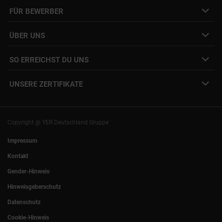
Job- & Projektbörse
FÜR BEWERBER
Initiativbewerbung
Job Alert Anmeldung
Karriere-Newsletter
Interne Jobs
ÜBER UNS
Freelance Vermittlung
Interne Karriere
Mitarbeiter:innen Login
SO ERREICHST DU UNS
Unsere Standorte
YER Fakten
info@yer.de
Presse
UNSERE ZERTIFIKATE
+49 (0)89 540210-0
Philipp Riedel als Speaker
München
|
Stuttgart
Hamburg
|
Köln
Eventlocation DECK7
Bochum
|
Mannheim
Experts Talk
Nürnberg
|
Frankfurt
Copyright @ YER Deutschland Gruppe
Rostock
|
Berlin
Impressum
Kontakt
Gender-Hinweis
Hinweisgeberschutz
Datenschutz
Cookie-Hinweis