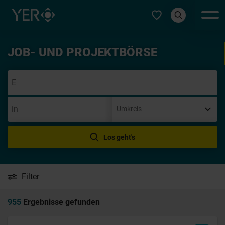
Typ auswählen
JOB- UND PROJEKTBÖRSE
Init
Los geht's
Filter
955
Ergebnisse gefunden