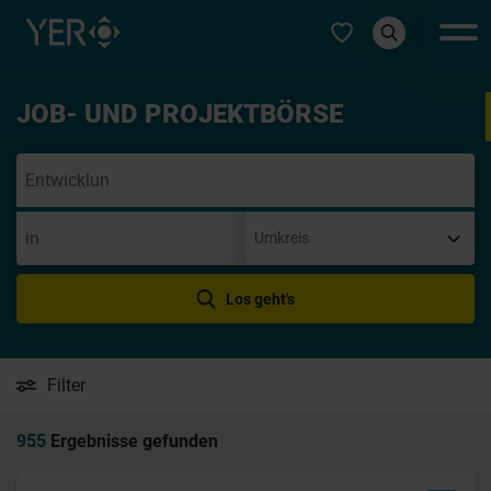
Typ auswählen
JOB- UND PROJEKTBÖRSE
Initia
Los geht's
Filter
955
Ergebnisse gefunden