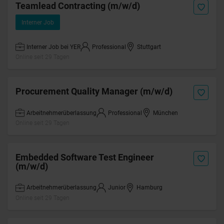
Teamlead Contracting (m/w/d)
Interner Job
Interner Job bei YER
Professional
Stuttgart
Online seit 29 Tagen
Procurement Quality Manager (m/w/d)
Arbeitnehmerüberlassung
Professional
München
Online seit 29 Tagen
Embedded Software Test Engineer
(m/w/d)
Arbeitnehmerüberlassung
Junior
Hamburg
Online seit 29 Tagen