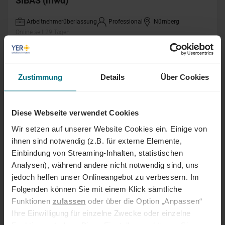
SIBAS (mwd)
Arbeitnehmerüberlassung
Professional
Nürnberg
Online seit 29 Tagen
Quality Conformity Engineer (m/w/d)
Zustimmung
Details
Über Cookies
Arbeitnehmerüberlassung
Senior
München
Online seit 29 Tagen
Diese Webseite verwendet Cookies
Wir setzen auf unserer Website Cookies ein. Einige von
Data Center Operations Engineer (m/w/d)
ihnen sind notwendig (z.B. für externe Elemente,
Einbindung von Streaming-Inhalten, statistischen
Arbeitnehmerüberlassung
Professional
Berlin
Analysen), während andere nicht notwendig sind, uns
Online seit 29 Tagen
jedoch helfen unser Onlineangebot zu verbessern. Im
Folgenden können Sie mit einem Klick sämtliche
Qualitätsingenieur (m/w/d)
Funktionen
zulassen
oder über die Option „Anpassen“
Schadteilanalyse
Ihre Einwilligung für einzelne Zwecke oder einzelne
Funktionen ändern. Diese Einstellungen können Sie