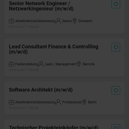
Senior Network Engineer /
Netzwerkingenieur (m/w/d)
Arbeitnehmerüberlassung
Senior
Schwerin
Online seit 1 Monat
Lead Consultant Finance & Controlling
(m/w/d)
Festanstellung
Lead / Management
Remote
Online seit 1 Monat
Software Architekt (m/w/d)
Arbeitnehmerüberlassung
Professional
Berlin
Online seit 1 Monat
Technischer Projekteinkäufer (m/w/d)