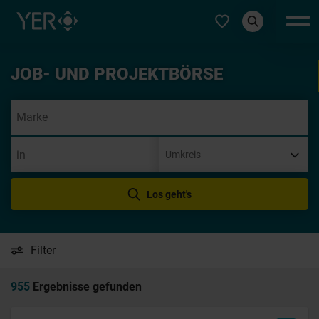
Typ auswählen
JOB- UND PROJEKTBÖRSE
Ini
Los geht's
Filter
955
Ergebnisse gefunden