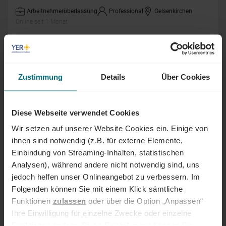
Arbeitnehmerüberlassung
Professional
Gelsenkirchen
Online seit 1 Monat
Mitarbeiter (m/w/d) Entgeltabrechnung
Zustimmung
Details
Über Cookies
Festanstellung
Professional
Ostfildern
Online seit 1 Monat
Diese Webseite verwendet Cookies
Supervisor mechanische Montage
Wir setzen auf unserer Website Cookies ein. Einige von
(m/w/d)
ihnen sind notwendig (z.B. für externe Elemente,
Einbindung von Streaming-Inhalten, statistischen
Werkvertrag
Professional
Prüm
Analysen), während andere nicht notwendig sind, uns
Online seit 1 Monat
jedoch helfen unser Onlineangebot zu verbessern. Im
Folgenden können Sie mit einem Klick sämtliche
Microsoft Dynamics 365 Developer
Funktionen
zulassen
oder über die Option „Anpassen“
(m/w/d)
Ihre Einwilligung für einzelne Zwecke oder einzelne
Funktionen ändern. Diese Einstellungen können Sie