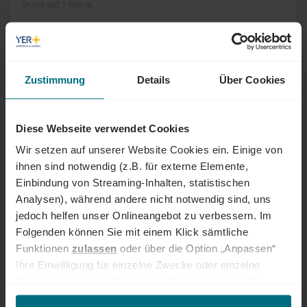
Online seit 1 Monat
Bauleiter/Projektleiter Bau (m/w/d)
Zustimmung
Details
Über Cookies
Festanstellung
Professional
Hamburg
Online seit 1 Monat
Diese Webseite verwendet Cookies
AI Support Engineer (m/w/d)
Wir setzen auf unserer Website Cookies ein. Einige von
ihnen sind notwendig (z.B. für externe Elemente,
Arbeitnehmerüberlassung
Professional
München
Einbindung von Streaming-Inhalten, statistischen
Online seit 1 Monat
Analysen), während andere nicht notwendig sind, uns
jedoch helfen unser Onlineangebot zu verbessern. Im
Folgenden können Sie mit einem Klick sämtliche
Fertigungsingenieur (m/w/d) Schiffbau
Funktionen
zulassen
oder über die Option „Anpassen“
Arbeitnehmerüberlassung
Professional
Wolgast
Ihre Einwilligung für einzelne Zwecke oder einzelne
Online seit 1 Monat
Funktionen ändern. Diese Einstellungen können Sie
jederzeit über unseren
Cookie-Hinweis
aufrufen