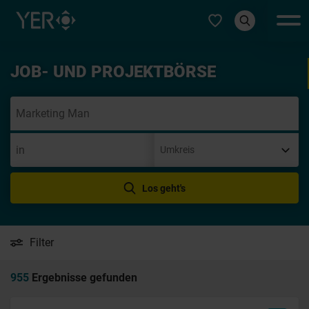
Typ auswählen
JOB- UND PROJEKTBÖRSE
Init
Los geht's
Filter
955
Ergebnisse gefunden