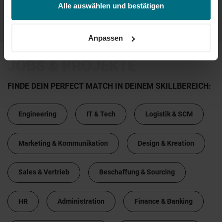
und/oder nachträglich jederzeit anpassen. Weitere
Alle auswählen und bestätigen
Informationen erhalten Sie über unseren
Cookie-Hinweis
...
...
56
57
58
59
60
sowie unsere
Datenschutzerklärung
.
Anpassen
JOBS & PROJEKTE
FINDE DEIN PERFECT MATCH IN DEINEM SKILLBEREICH:
Engineering
IT & Tech
Logistik & SCM
Marketing & Kommunikation
Design & Kreation
Sales & Vertrieb
Beschaffung & Sourcing
HR
Administration
Finance & Banking