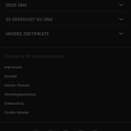
Interne Jobs
ÜBER UNS
Freelance Vermittlung
Interne Karriere
Mitarbeiter:innen Login
SO ERREICHST DU UNS
Unsere Standorte
YER Fakten
info@yer.de
Presse
UNSERE ZERTIFIKATE
+49 (0)89 540210-0
Philipp Riedel als Speaker
München
|
Stuttgart
Hamburg
|
Köln
Eventlocation DECK7
Bochum
|
Mannheim
Experts Talk
Nürnberg
|
Frankfurt
Copyright @ YER Deutschland Gruppe
Rostock
|
Berlin
Impressum
Kontakt
Gender-Hinweis
Hinweisgeberschutz
Datenschutz
Cookie-Hinweis