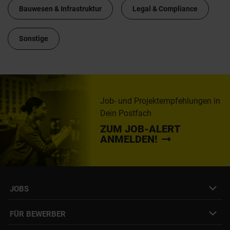
Bauwesen & Infrastruktur
Legal & Compliance
Sonstige
Job- und Projektempfehlungen in
Dein Postfach
ZUM JOB-ALERT
ANMELDEN!
JOBS
Job- & Projektbörse
FÜR BEWERBER
Initiativbewerbung
Job Alert Anmeldung
Karriere-Newsletter