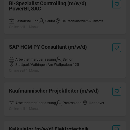
BI-Spezialist Controlling (m/w/d)
PowerBI, SAC
Festanstellung
Senior
Deutschlandweit & Remote
Online seit 1 Monat
SAP HCM PY Consultant (m/w/d)
Arbeitnehmerüberlassung
Senior
Stuttgart/Vaihingen Am Wallgraben 125
Online seit 1 Monat
Kaufmännischer Projektleiter (m/w/d)
Arbeitnehmerüberlassung
Professional
Hannover
Online seit 1 Monat
Kalkulator (m/w/d) Elektrotechnik