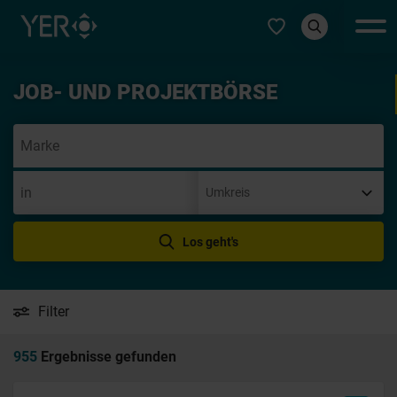
Typ auswählen
JOB- UND PROJEKTBÖRSE
Init
Los geht's
Filter
955
Ergebnisse gefunden