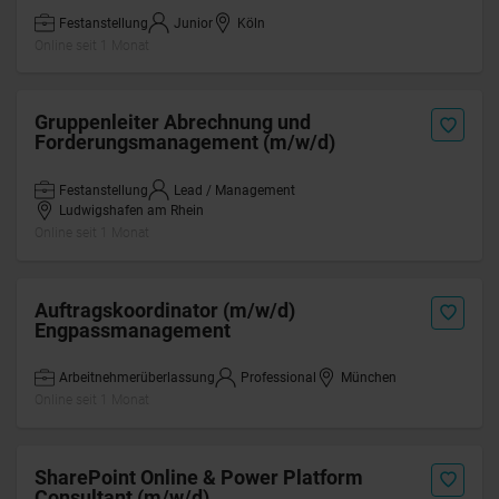
Festanstellung
Junior
Köln
Online seit 1 Monat
Gruppenleiter Abrechnung und
Forderungsmanagement (m/w/d)
Festanstellung
Lead / Management
Ludwigshafen am Rhein
Online seit 1 Monat
Auftragskoordinator (m/w/d)
Engpassmanagement
Arbeitnehmerüberlassung
Professional
München
Online seit 1 Monat
SharePoint Online & Power Platform
Consultant (m/w/d)