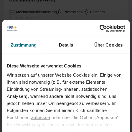
Arbeitnehmerüberlassung
Professional
Potsdam
Online seit 1 Monat
Cyber Security Architect (m/w/d)
Zustimmung
Details
Über Cookies
Arbeitnehmerüberlassung
Senior
München
Online seit 1 Monat
Diese Webseite verwendet Cookies
Wir setzen auf unserer Website Cookies ein. Einige von
Anwendungsentwickler (m/w/d)
ihnen sind notwendig (z.B. für externe Elemente,
Einbindung von Streaming-Inhalten, statistischen
Arbeitnehmerüberlassung
Professional
München
Analysen), während andere nicht notwendig sind, uns
Online seit 1 Monat
jedoch helfen unser Onlineangebot zu verbessern. Im
Folgenden können Sie mit einem Klick sämtliche
Sales Manager (m/w/d) für die
Funktionen
zulassen
oder über die Option „Anpassen“
Energiewende
Ihre Einwilligung für einzelne Zwecke oder einzelne
Funktionen ändern. Diese Einstellungen können Sie