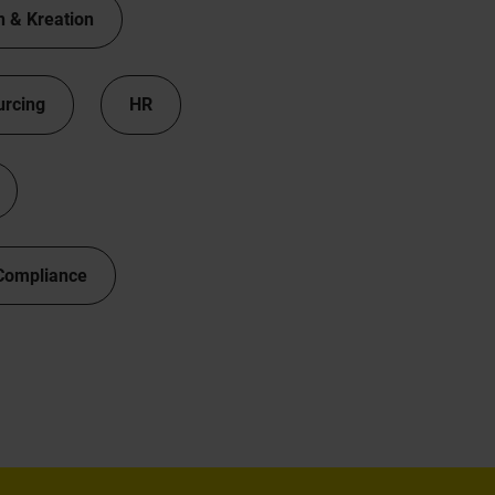
n & Kreation
urcing
HR
Compliance