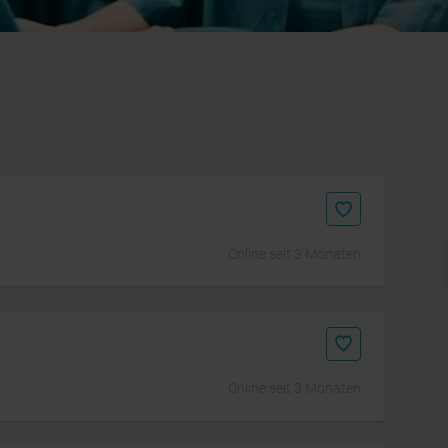
Online seit 3 Monaten
Initiativbewerbung
Online seit 3 Monaten