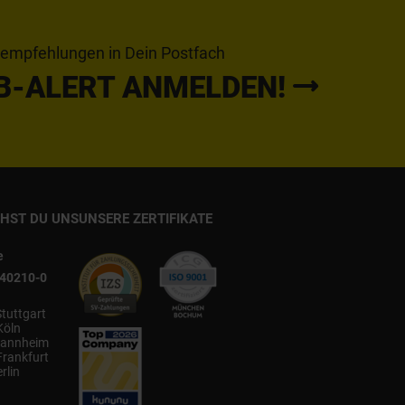
tempfehlungen in Dein Postfach
B-ALERT ANMELDEN!
CHST DU UNS
UNSERE ZERTIFIKATE
e
540210-0
Stuttgart
Köln
annheim
Frankfurt
rlin