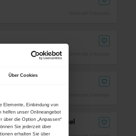
Online seit 3 Monaten
Online seit 3 Monaten
Über Cookies
Online seit 3 Monaten
ne Elemente, Einbindung von
h helfen unser Onlineangebot
r über die Option „Anpassen“
d) Netzbetreiberwechsel
önnen Sie jederzeit über
tionen erhalten Sie über
Online seit 3 Monaten