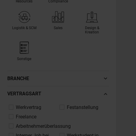
Resources
Compliance
Logistik & SCM
Sales
Design &
Kreation
Sonstige
BRANCHE
Automotive, Fahrzeugindustrie
VERTRAGSART
Banken, Finanzdienstleistungen,
Werkvertrag
Festanstellung
Versicherungen
Freelance
Bau, Architektur, Immobilien
Arbeitnehmerüberlassung
Chemie, Pharma, Life Sciences
Interner Job bei
Werkstudent:in