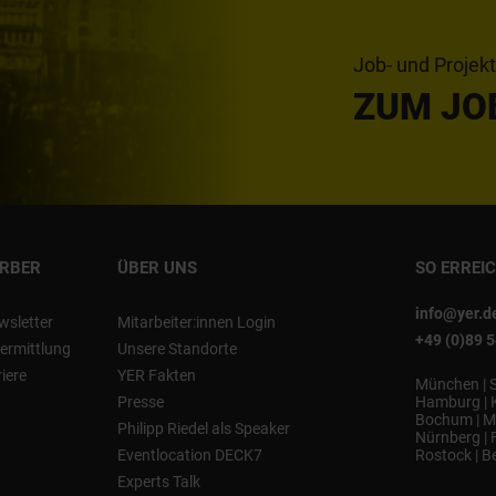
Job- und Projek
ZUM JO
ERBER
ÜBER UNS
SO ERREI
info@yer.d
wsletter
Mitarbeiter:innen Login
+49 (0)89 
ermittlung
Unsere Standorte
riere
YER Fakten
München
|
Presse
Hamburg
|
Bochum
|
M
Philipp Riedel als Speaker
Nürnberg
|
Eventlocation DECK7
Rostock
|
Be
Experts Talk