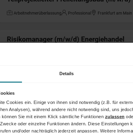
Arbeitnehmerüberlassung
Professional
Frankfurt am Main
Risikomanager (m/w/d) Energiehandel
Arbeitnehmerüberlassung
Professional
Karlsruhe
Details
Projektleiter Freileitungsbau (m/w/d)
Arbeitnehmerüberlassung
Professional
Borken
Cookies
te Cookies ein. Einige von ihnen sind notwendig (z.B. für exter
schen Analysen), während andere nicht notwendig sind, uns jedoc
 können Sie mit einem Klick sämtliche Funktionen
zulassen
ode
Projektmanager Energiewirtschaft (m/w/
ne Zwecke oder einzelne Funktionen ändern. Diese Einstellungen k
rufen und/oder nachträglich jederzeit anpassen. Weitere Informa
Arbeitnehmerüberlassung
Professional
Hamburg