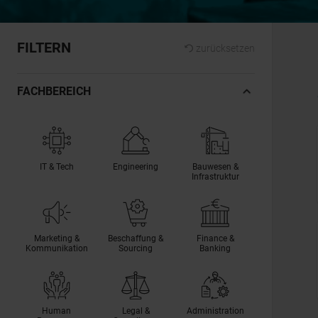
FILTERN
zurücksetzen
FACHBEREICH
IT & Tech
Engineering
Bauwesen &
Infrastruktur
Marketing &
Beschaffung &
Finance &
Kommunikation
Sourcing
Banking
Human
Legal &
Administration