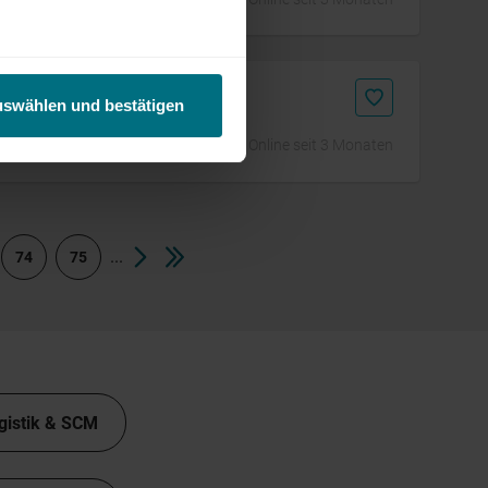
uswählen und bestätigen
Online seit 3 Monaten
...
74
75
gistik & SCM